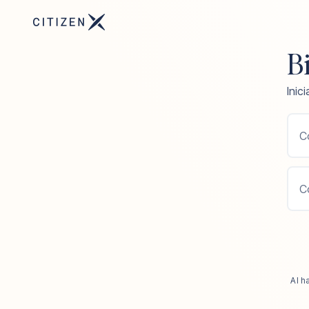
B
Inic
C
C
Al h