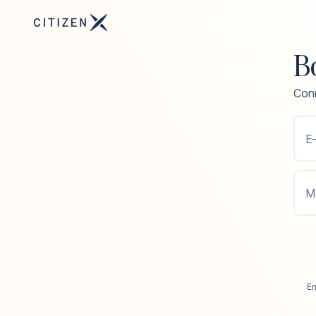
B
Conn
E-
M
En