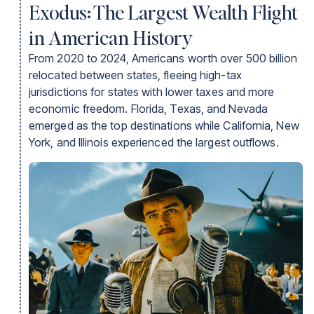
Exodus: The Largest Wealth Flight
Alabama
1,500
Maine
1,500
in American History
Wisconsin
1,200
From 2020 to 2024, Americans worth over 500 billion
Rhode Island
900
relocated between states, fleeing high-tax
Alaska
900
jurisdictions for states with lower taxes and more
Indiana
900
economic freedom. Florida, Texas, and Nevada
Arkansas
900
emerged as the top destinations while California, New
Vermont
800
York, and Illinois experienced the largest outflows.
West Virginia
800
Delaware
800
Iowa
800
Mississippi
700
Oklahoma
700
Kentucky
600
Nebraska
500
New Mexico
500
North Dakota
0
Kansas
0