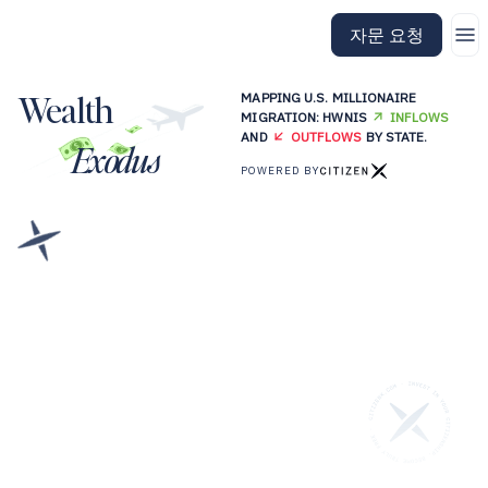
CitizenX 홈페이지로 이동
자문 요청
Wealth
MAPPING U.S. MILLIONAIRE
MIGRATION: HWNIS
INFLOWS
AND
OUTFLOWS
BY STATE.
Exodus
POWERED BY