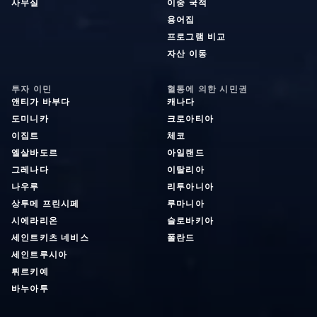
사무실
이중 국적
용어집
프로그램 비교
자산 이동
투자 이민
혈통에 의한 시민권
앤티가 바부다
캐나다
도미니카
크로아티아
이집트
체코
엘살바도르
아일랜드
그레나다
이탈리아
나우루
리투아니아
상투메 프린시페
루마니아
시에라리온
슬로바키아
세인트키츠 네비스
폴란드
세인트루시아
튀르키예
바누아투