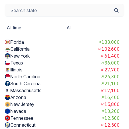
102.6K
133.0K
All time
All
Florida
133,000
California
102,600
New York
61,400
Texas
36,000
Illinois
27,700
North Carolina
26,300
South Carolina
21,100
Massachusetts
17,100
Arizona
16,400
New Jersey
15,800
Nevada
13,200
Tennessee
12,500
Connecticut
12,500