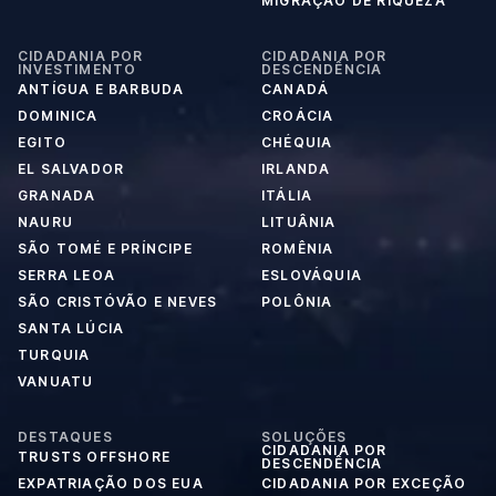
MIGRAÇÃO DE RIQUEZA
CIDADANIA POR
CIDADANIA POR
INVESTIMENTO
DESCENDÊNCIA
ANTÍGUA E BARBUDA
CANADÁ
DOMINICA
CROÁCIA
EGITO
CHÉQUIA
EL SALVADOR
IRLANDA
GRANADA
ITÁLIA
NAURU
LITUÂNIA
SÃO TOMÉ E PRÍNCIPE
ROMÊNIA
SERRA LEOA
ESLOVÁQUIA
SÃO CRISTÓVÃO E NEVES
POLÔNIA
SANTA LÚCIA
TURQUIA
VANUATU
DESTAQUES
SOLUÇÕES
CIDADANIA POR
TRUSTS OFFSHORE
DESCENDÊNCIA
EXPATRIAÇÃO DOS EUA
CIDADANIA POR EXCEÇÃO