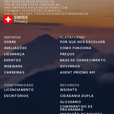
SÃO MARCAS REGISTRADAS DA
THE NETWORK STATE COMPANY AG,
UMA EMPRESA SUÍÇA REGISTRADA COM
O NÚMERO DE REGISTRO COMERCIAL
CHE-385.997.597. TODOS OS DIREITOS RESERVADOS.
EMPRESA
PLATAFORMA
SOBRE
POR QUE NOS ESCOLHER
AVALIAÇÕES
COMO FUNCIONA
LIDERANÇA
PREÇOS
EVENTOS
BASE DE CONHECIMENTO
WEBINARS
GOVERNOS
CARREIRAS
AGENT PRICING API
CONFORMIDADE
RECURSOS
LICENCIAMENTO
INSIGHTS
ESCRITÓRIOS
CIDADANIA DUPLA
GLOSSÁRIO
COMPARATIVO DE
PROGRAMAS