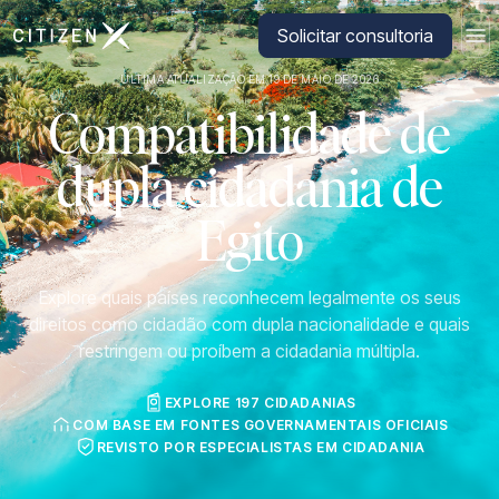
Ir para a página inicial da CitizenX
Solicitar consultoria
ÚLTIMA ATUALIZAÇÃO EM 19 DE MAIO DE 2026
Compatibilidade de
dupla cidadania de
Egito
Explore quais países reconhecem legalmente os seus
direitos como cidadão com dupla nacionalidade e quais
restringem ou proíbem a cidadania múltipla.
EXPLORE 197 CIDADANIAS
COM BASE EM FONTES GOVERNAMENTAIS OFICIAIS
REVISTO POR ESPECIALISTAS EM CIDADANIA