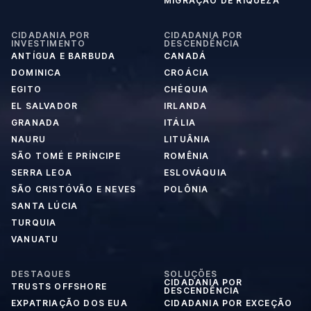
MIGRAÇÃO DE RIQUEZA
CIDADANIA POR
CIDADANIA POR
INVESTIMENTO
DESCENDÊNCIA
ANTÍGUA E BARBUDA
CANADÁ
DOMINICA
CROÁCIA
EGITO
CHÉQUIA
EL SALVADOR
IRLANDA
GRANADA
ITÁLIA
NAURU
LITUÂNIA
SÃO TOMÉ E PRÍNCIPE
ROMÊNIA
SERRA LEOA
ESLOVÁQUIA
SÃO CRISTÓVÃO E NEVES
POLÔNIA
SANTA LÚCIA
TURQUIA
VANUATU
DESTAQUES
SOLUÇÕES
CIDADANIA POR
TRUSTS OFFSHORE
DESCENDÊNCIA
EXPATRIAÇÃO DOS EUA
CIDADANIA POR EXCEÇÃO