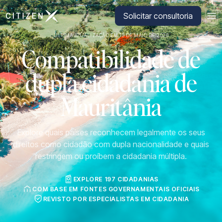
Ir para a página inicial da CitizenX
Solicitar consultoria
ÚLTIMA ATUALIZAÇÃO EM 19 DE MAIO DE 2026
Compatibilidade de
dupla cidadania de
Mauritânia
Explore quais países reconhecem legalmente os seus
direitos como cidadão com dupla nacionalidade e quais
restringem ou proíbem a cidadania múltipla.
EXPLORE 197 CIDADANIAS
COM BASE EM FONTES GOVERNAMENTAIS OFICIAIS
REVISTO POR ESPECIALISTAS EM CIDADANIA