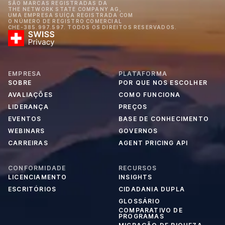
SÃO MARCAS REGISTRADAS DA
THE NETWORK STATE COMPANY AG,
UMA EMPRESA SUÍÇA REGISTRADA COM
O NÚMERO DE REGISTRO COMERCIAL
CHE-385.997.597. TODOS OS DIREITOS RESERVADOS.
EMPRESA
PLATAFORMA
SOBRE
POR QUE NOS ESCOLHER
AVALIAÇÕES
COMO FUNCIONA
LIDERANÇA
PREÇOS
EVENTOS
BASE DE CONHECIMENTO
WEBINARS
GOVERNOS
CARREIRAS
AGENT PRICING API
CONFORMIDADE
RECURSOS
LICENCIAMENTO
INSIGHTS
ESCRITÓRIOS
CIDADANIA DUPLA
GLOSSÁRIO
COMPARATIVO DE
PROGRAMAS