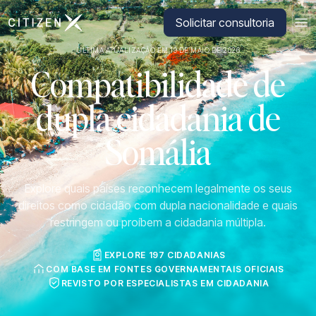
Ir para a página inicial da CitizenX
Solicitar consultoria
ÚLTIMA ATUALIZAÇÃO EM 19 DE MAIO DE 2026
Compatibilidade de
dupla cidadania de
Somália
Explore quais países reconhecem legalmente os seus
direitos como cidadão com dupla nacionalidade e quais
restringem ou proíbem a cidadania múltipla.
EXPLORE 197 CIDADANIAS
COM BASE EM FONTES GOVERNAMENTAIS OFICIAIS
REVISTO POR ESPECIALISTAS EM CIDADANIA