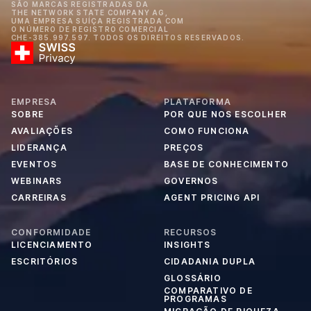
SÃO MARCAS REGISTRADAS DA
THE NETWORK STATE COMPANY AG,
UMA EMPRESA SUÍÇA REGISTRADA COM
O NÚMERO DE REGISTRO COMERCIAL
CHE-385.997.597. TODOS OS DIREITOS RESERVADOS.
EMPRESA
PLATAFORMA
SOBRE
POR QUE NOS ESCOLHER
AVALIAÇÕES
COMO FUNCIONA
LIDERANÇA
PREÇOS
EVENTOS
BASE DE CONHECIMENTO
WEBINARS
GOVERNOS
CARREIRAS
AGENT PRICING API
CONFORMIDADE
RECURSOS
LICENCIAMENTO
INSIGHTS
ESCRITÓRIOS
CIDADANIA DUPLA
GLOSSÁRIO
COMPARATIVO DE
PROGRAMAS