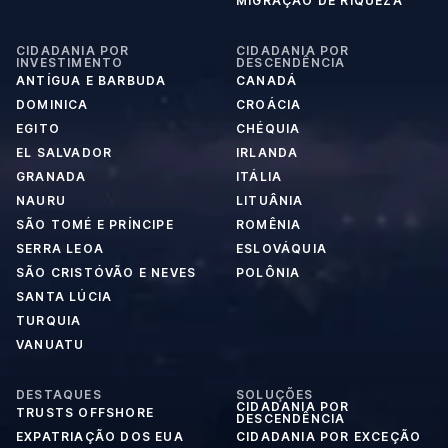
MIGRAÇÃO DE RIQUEZA
CIDADANIA POR
CIDADANIA POR
INVESTIMENTO
DESCENDÊNCIA
ANTÍGUA E BARBUDA
CANADÁ
DOMINICA
CROÁCIA
EGITO
CHÉQUIA
EL SALVADOR
IRLANDA
GRANADA
ITÁLIA
NAURU
LITUÂNIA
SÃO TOMÉ E PRÍNCIPE
ROMÊNIA
SERRA LEOA
ESLOVÁQUIA
SÃO CRISTÓVÃO E NEVES
POLÔNIA
SANTA LÚCIA
TURQUIA
VANUATU
DESTAQUES
SOLUÇÕES
CIDADANIA POR
TRUSTS OFFSHORE
DESCENDÊNCIA
EXPATRIAÇÃO DOS EUA
CIDADANIA POR EXCEÇÃO