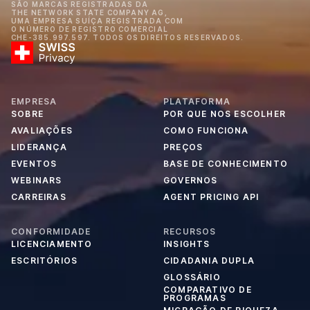
SÃO MARCAS REGISTRADAS DA
THE NETWORK STATE COMPANY AG,
UMA EMPRESA SUÍÇA REGISTRADA COM
O NÚMERO DE REGISTRO COMERCIAL
CHE-385.997.597. TODOS OS DIREITOS RESERVADOS.
EMPRESA
PLATAFORMA
SOBRE
POR QUE NOS ESCOLHER
AVALIAÇÕES
COMO FUNCIONA
LIDERANÇA
PREÇOS
EVENTOS
BASE DE CONHECIMENTO
WEBINARS
GOVERNOS
CARREIRAS
AGENT PRICING API
CONFORMIDADE
RECURSOS
LICENCIAMENTO
INSIGHTS
ESCRITÓRIOS
CIDADANIA DUPLA
GLOSSÁRIO
COMPARATIVO DE
PROGRAMAS