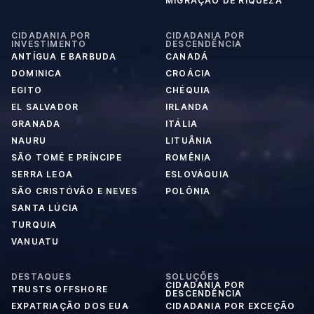
MIGRAÇÃO DE RIQUEZA
CIDADANIA POR
CIDADANIA POR
INVESTIMENTO
DESCENDÊNCIA
ANTÍGUA E BARBUDA
CANADÁ
DOMINICA
CROÁCIA
EGITO
CHÉQUIA
EL SALVADOR
IRLANDA
GRANADA
ITÁLIA
NAURU
LITUÂNIA
SÃO TOMÉ E PRÍNCIPE
ROMÊNIA
SERRA LEOA
ESLOVÁQUIA
SÃO CRISTÓVÃO E NEVES
POLÔNIA
SANTA LÚCIA
TURQUIA
VANUATU
DESTAQUES
SOLUÇÕES
CIDADANIA POR
TRUSTS OFFSHORE
DESCENDÊNCIA
EXPATRIAÇÃO DOS EUA
CIDADANIA POR EXCEÇÃO