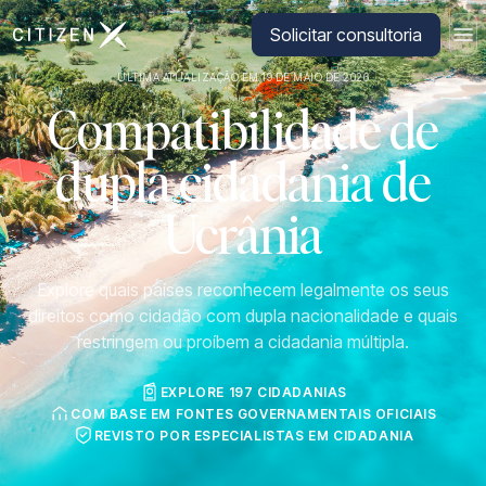
Ir para a página inicial da CitizenX
Solicitar consultoria
ÚLTIMA ATUALIZAÇÃO EM 19 DE MAIO DE 2026
Compatibilidade de
dupla cidadania de
Ucrânia
Explore quais países reconhecem legalmente os seus
direitos como cidadão com dupla nacionalidade e quais
restringem ou proíbem a cidadania múltipla.
EXPLORE 197 CIDADANIAS
COM BASE EM FONTES GOVERNAMENTAIS OFICIAIS
REVISTO POR ESPECIALISTAS EM CIDADANIA