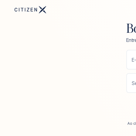
Bo
Entr
E-
S
Ao c