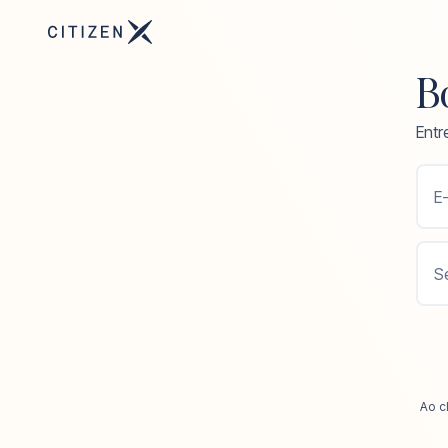
Bo
Entr
E-
S
Ao c