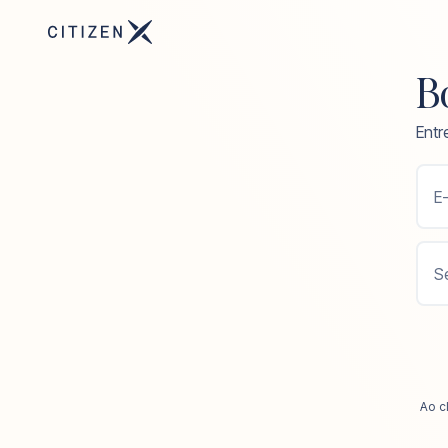
Bo
Entr
E-
S
Ao c