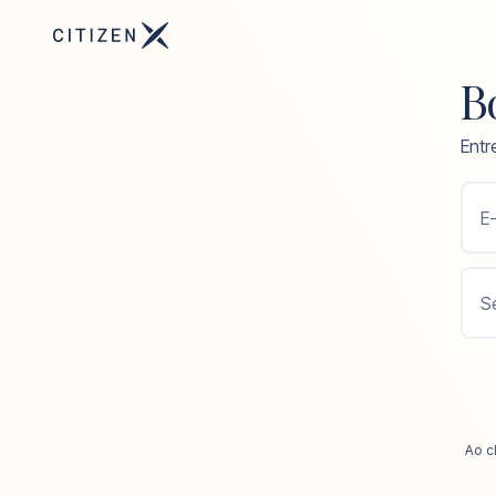
Bo
Entr
E-
S
Ao c