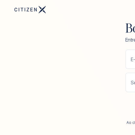
Bo
Entr
E-
S
Ao c