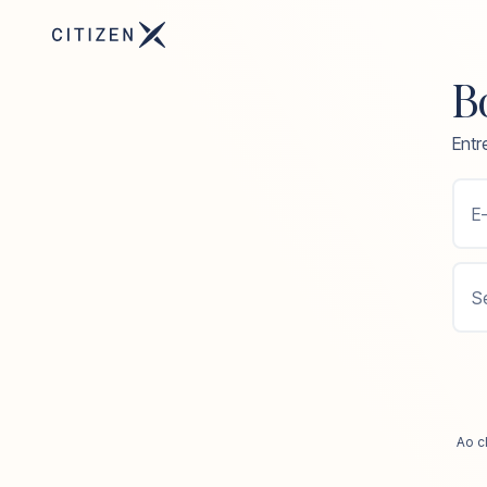
Bo
Entr
E-
S
Ao c