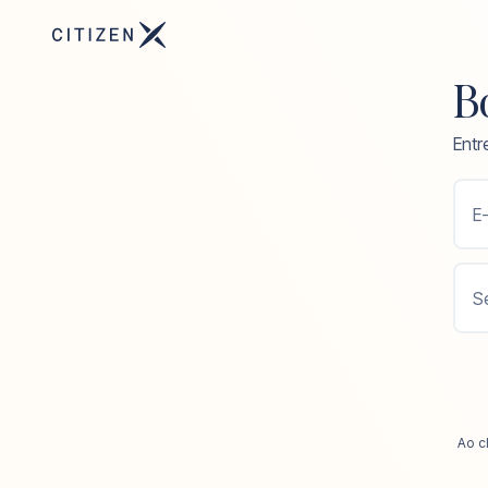
Bo
Entr
E-
S
Ao c