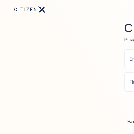
С
Войд
Em
П
Наж