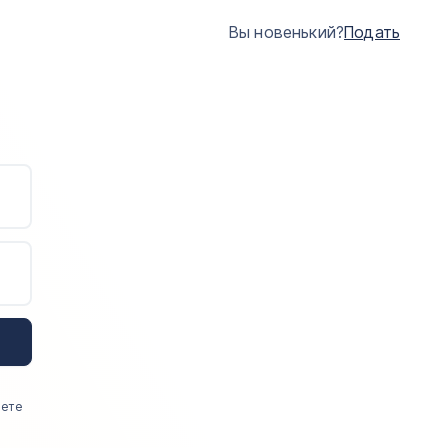
Вы новенький?
Подать
аете