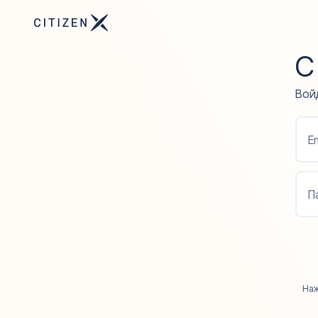
С
Войд
Em
П
Наж