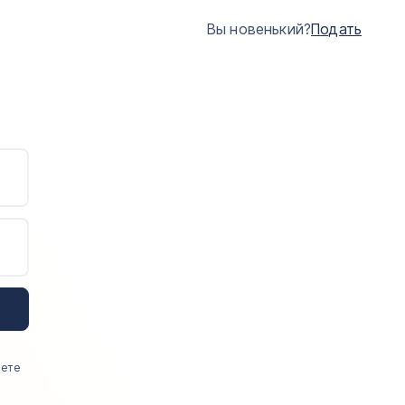
Вы новенький?
Подать
аете