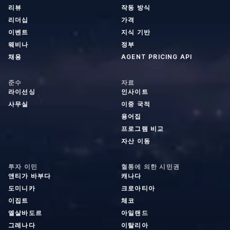
리뷰
작동 방식
리더십
가격
이벤트
지식 기반
웨비나
정부
채용
AGENT PRICING API
준수
자료
라이선싱
인사이트
사무실
이중 국적
용어집
프로그램 비교
자산 이동
투자 이민
혈통에 의한 시민권
앤티가 바부다
캐나다
도미니카
크로아티아
이집트
체코
엘살바도르
아일랜드
그레나다
이탈리아