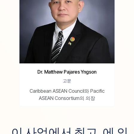
Dr. Matthew Pajares Yngson
고문
Caribbean ASEAN Council와 Pacific
ASEAN Consortium의 의장
_이 사업에서 최고_에 의