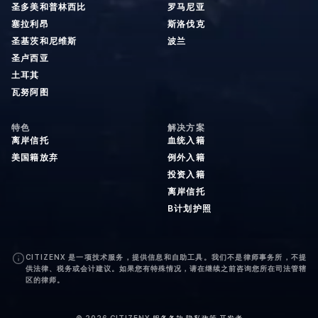
圣多美和普林西比
罗马尼亚
塞拉利昂
斯洛伐克
圣基茨和尼维斯
波兰
圣卢西亚
土耳其
瓦努阿图
特色
解决方案
离岸信托
血统入籍
美国籍放弃
例外入籍
投资入籍
离岸信托
B计划护照
CITIZENX 是一项技术服务，提供信息和自助工具。我们不是律师事务所，不提
供法律、税务或会计建议。如果您有特殊情况，请在继续之前咨询您所在司法管辖
区的律师。
©
2026
CITIZENX
·
服务条款
·
隐私政策
·
开发者