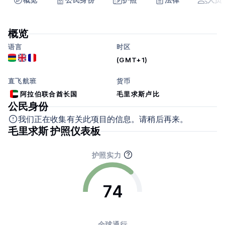
概览
语言
时区
(GMT+1)
直飞航班
货币
阿拉伯联合酋长国
毛里求斯卢比
公民身份
我们正在收集有关此项目的信息。请稍后再来。
毛里求斯 护照仪表板
护照实力
74
全球通行