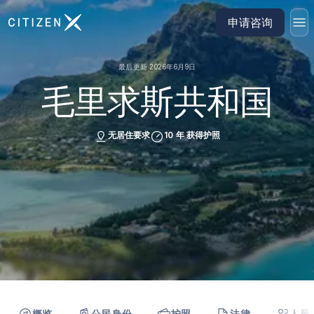
前往 CitizenX 首页
申请咨询
最后更新 2026年6月9日
毛里求斯共和国
无居住要求
10 年 获得护照
概览
公民身份
护照
法律
人员