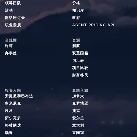
领导团队
价格
活动
知识库
网络研讨会
政府
职业发展
AGENT PRICING API
合规性
资源
许可
洞察
办事处
双重国籍
词汇表
项目比较
财富移民
投资入籍
血统入籍
安提瓜和巴布达
加拿大
多米尼克
克罗地亚
埃及
捷克
萨尔瓦多
爱尔兰
格林纳达
意大利
瑙鲁
立陶宛