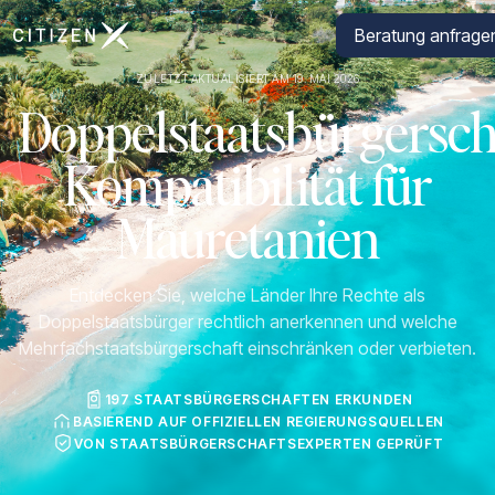
Zur Startseite von CitizenX
Beratung anfrage
ZULETZT AKTUALISIERT AM 19. MAI 2026
Doppelstaatsbürgersch
Kompatibilität für
Mauretanien
Entdecken Sie, welche Länder Ihre Rechte als
Doppelstaatsbürger rechtlich anerkennen und welche
Mehrfachstaatsbürgerschaft einschränken oder verbieten.
197 STAATSBÜRGERSCHAFTEN ERKUNDEN
BASIEREND AUF OFFIZIELLEN REGIERUNGSQUELLEN
VON STAATSBÜRGERSCHAFTSEXPERTEN GEPRÜFT