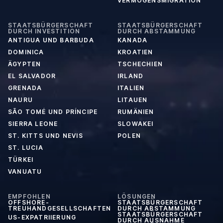
VERMÖGENSMIGRATION
STAATSBÜRGERSCHAFT
STAATSBÜRGERSCHAFT
DURCH INVESTITION
DURCH ABSTAMMUNG
ANTIGUA UND BARBUDA
KANADA
DOMINICA
KROATIEN
ÄGYPTEN
TSCHECHIEN
EL SALVADOR
IRLAND
GRENADA
ITALIEN
NAURU
LITAUEN
SÃO TOMÉ UND PRÍNCIPE
RUMÄNIEN
SIERRA LEONE
SLOWAKEI
ST. KITTS UND NEVIS
POLEN
ST. LUCIA
TÜRKEI
VANUATU
EMPFOHLEN
LÖSUNGEN
OFFSHORE-
STAATSBÜRGERSCHAFT
TREUHANDGESELLSCHAFTEN
DURCH ABSTAMMUNG
STAATSBÜRGERSCHAFT
US-EXPATRIIERUNG
DURCH AUSNAHME