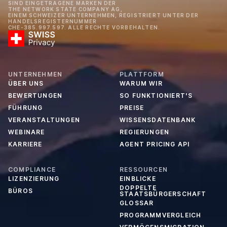
SIND EINGETRAGENE MARKEN DER
THE NETWORK STATE COMPANY AG,
EINEM SCHWEIZER UNTERNEHMEN, REGISTRIERT UNTER DER
HANDELSREGISTERNUMMER
CHE-385.997.597. ALLE RECHTE VORBEHALTEN.
UNTERNEHMEN
PLATTFORM
ÜBER UNS
WARUM WIR
BEWERTUNGEN
SO FUNKTIONIERT'S
FÜHRUNG
PREISE
VERANSTALTUNGEN
WISSENSDATENBANK
WEBINARE
REGIERUNGEN
KARRIERE
AGENT PRICING API
COMPLIANCE
RESSOURCEN
LIZENZIERUNG
EINBLICKE
DOPPELTE
BÜROS
STAATSBÜRGERSCHAFT
GLOSSAR
PROGRAMMVERGLEICH