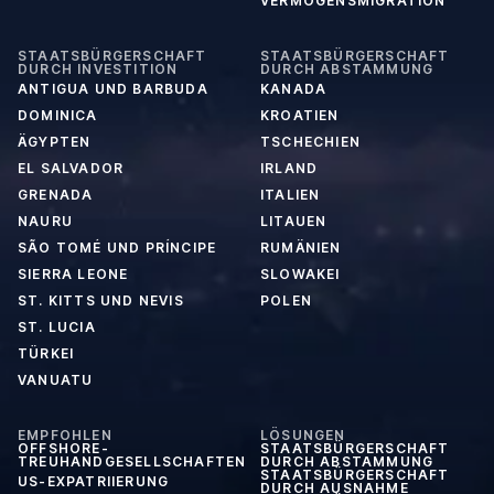
VERMÖGENSMIGRATION
STAATSBÜRGERSCHAFT
STAATSBÜRGERSCHAFT
DURCH INVESTITION
DURCH ABSTAMMUNG
ANTIGUA UND BARBUDA
KANADA
DOMINICA
KROATIEN
ÄGYPTEN
TSCHECHIEN
EL SALVADOR
IRLAND
GRENADA
ITALIEN
NAURU
LITAUEN
SÃO TOMÉ UND PRÍNCIPE
RUMÄNIEN
SIERRA LEONE
SLOWAKEI
ST. KITTS UND NEVIS
POLEN
ST. LUCIA
TÜRKEI
VANUATU
EMPFOHLEN
LÖSUNGEN
OFFSHORE-
STAATSBÜRGERSCHAFT
TREUHANDGESELLSCHAFTEN
DURCH ABSTAMMUNG
STAATSBÜRGERSCHAFT
US-EXPATRIIERUNG
DURCH AUSNAHME