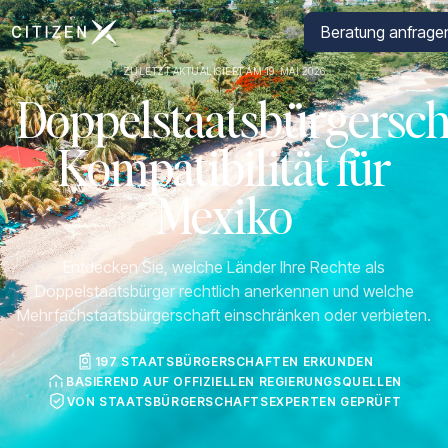
Zur Startseite von CitizenX
Beratung anfrage
ZULETZT AKTUALISIERT AM 19. MAI 2026
Doppelstaatsbürgersch
Kompatibilität für
Mexiko
Entdecken Sie, welche Länder Ihre Rechte als
Doppelstaatsbürger rechtlich anerkennen und welche
Mehrfachstaatsbürgerschaft einschränken oder verbieten.
197 STAATSBÜRGERSCHAFTEN ERKUNDEN
BASIEREND AUF OFFIZIELLEN REGIERUNGSQUELLEN
VON STAATSBÜRGERSCHAFTSEXPERTEN GEPRÜFT