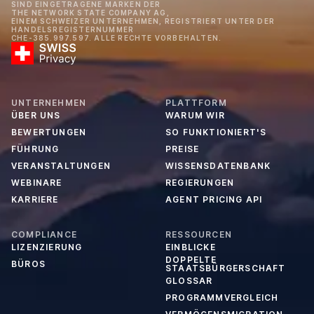
SIND EINGETRAGENE MARKEN DER
THE NETWORK STATE COMPANY AG,
EINEM SCHWEIZER UNTERNEHMEN, REGISTRIERT UNTER DER
HANDELSREGISTERNUMMER
CHE-385.997.597. ALLE RECHTE VORBEHALTEN.
UNTERNEHMEN
PLATTFORM
ÜBER UNS
WARUM WIR
BEWERTUNGEN
SO FUNKTIONIERT'S
FÜHRUNG
PREISE
VERANSTALTUNGEN
WISSENSDATENBANK
WEBINARE
REGIERUNGEN
KARRIERE
AGENT PRICING API
COMPLIANCE
RESSOURCEN
LIZENZIERUNG
EINBLICKE
DOPPELTE
BÜROS
STAATSBÜRGERSCHAFT
GLOSSAR
PROGRAMMVERGLEICH