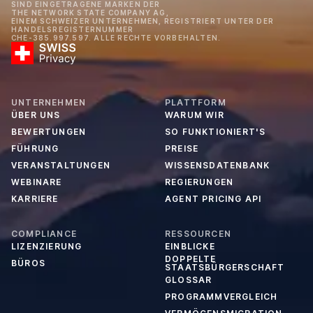
SIND EINGETRAGENE MARKEN DER
THE NETWORK STATE COMPANY AG,
EINEM SCHWEIZER UNTERNEHMEN, REGISTRIERT UNTER DER
HANDELSREGISTERNUMMER
CHE-385.997.597. ALLE RECHTE VORBEHALTEN.
UNTERNEHMEN
PLATTFORM
ÜBER UNS
WARUM WIR
BEWERTUNGEN
SO FUNKTIONIERT'S
FÜHRUNG
PREISE
VERANSTALTUNGEN
WISSENSDATENBANK
WEBINARE
REGIERUNGEN
KARRIERE
AGENT PRICING API
COMPLIANCE
RESSOURCEN
LIZENZIERUNG
EINBLICKE
DOPPELTE
BÜROS
STAATSBÜRGERSCHAFT
GLOSSAR
PROGRAMMVERGLEICH