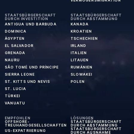
VERMÖGENSMIGRATION
STAATSBÜRGERSCHAFT
STAATSBÜRGERSCHAFT
DURCH INVESTITION
DURCH ABSTAMMUNG
ANTIGUA UND BARBUDA
KANADA
DOMINICA
KROATIEN
ÄGYPTEN
TSCHECHIEN
EL SALVADOR
IRLAND
GRENADA
ITALIEN
NAURU
LITAUEN
SÃO TOMÉ UND PRÍNCIPE
RUMÄNIEN
SIERRA LEONE
SLOWAKEI
ST. KITTS UND NEVIS
POLEN
ST. LUCIA
TÜRKEI
VANUATU
EMPFOHLEN
LÖSUNGEN
OFFSHORE-
STAATSBÜRGERSCHAFT
TREUHANDGESELLSCHAFTEN
DURCH ABSTAMMUNG
STAATSBÜRGERSCHAFT
US-EXPATRIIERUNG
DURCH AUSNAHME