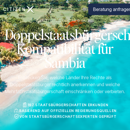
Zur Startseite von CitizenX
Beratung anfrage
ZULETZT AKTUALISIERT AM 19. MAI 2026
Doppelstaatsbürgersch
Kompatibilität für
Sambia
Entdecken Sie, welche Länder Ihre Rechte als
Doppelstaatsbürger rechtlich anerkennen und welche
Mehrfachstaatsbürgerschaft einschränken oder verbieten.
197 STAATSBÜRGERSCHAFTEN ERKUNDEN
BASIEREND AUF OFFIZIELLEN REGIERUNGSQUELLEN
VON STAATSBÜRGERSCHAFTSEXPERTEN GEPRÜFT