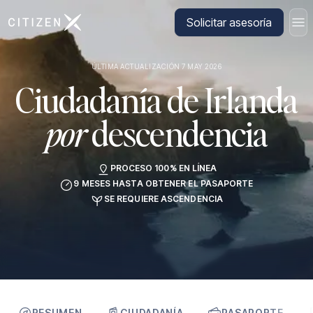
Ir a la página principal de CitizenX
Solicitar asesoría
ÚLTIMA ACTUALIZACIÓN 7 MAY 2026
Ciudadanía de Irlanda
por
descendencia
PROCESO 100% EN LÍNEA
9 MESES HASTA OBTENER EL PASAPORTE
SE REQUIERE ASCENDENCIA
RESUMEN
CIUDADANÍA
PASAPORTE