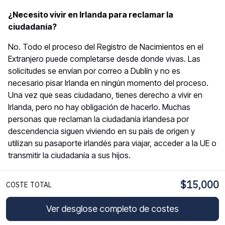
¿Necesito vivir en Irlanda para reclamar la
ciudadanía?
No. Todo el proceso del Registro de Nacimientos en el
Extranjero puede completarse desde donde vivas. Las
solicitudes se envían por correo a Dublín y no es
necesario pisar Irlanda en ningún momento del proceso.
Una vez que seas ciudadano, tienes derecho a vivir en
Irlanda, pero no hay obligación de hacerlo. Muchas
personas que reclaman la ciudadanía irlandesa por
descendencia siguen viviendo en su país de origen y
utilizan su pasaporte irlandés para viajar, acceder a la UE o
transmitir la ciudadanía a sus hijos.
¿Qué pasa si los registros irlandeses fueron
$15,000
COSTE TOTAL
destruidos o no se encuentran?
Esto ocurre más a menudo de lo que se espera,
Ver desglose completo de costes
especialmente en el caso de nacimientos en el siglo XIX y