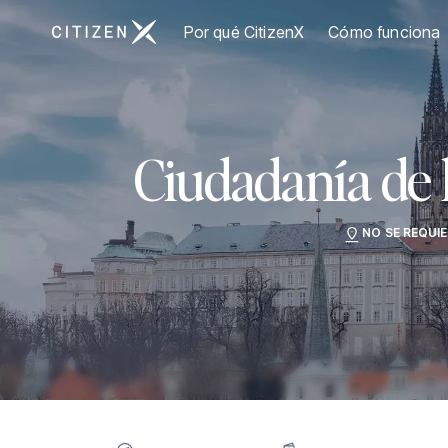
Ir a la página principal de CitizenX
Por qué CitizenX
Cómo funciona
Ciudadanía de 
NO SE REQUI