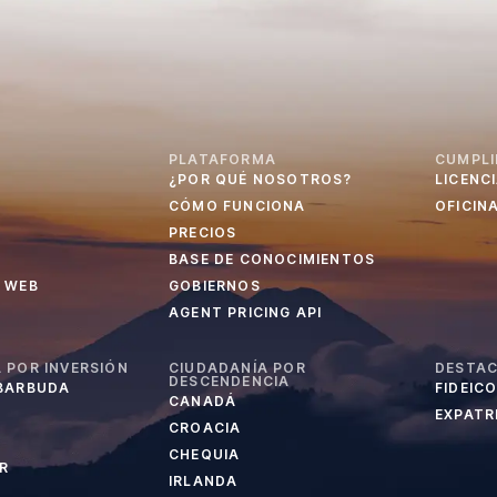
PLATAFORMA
CUMPLI
¿POR QUÉ NOSOTROS?
LICENC
CÓMO FUNCIONA
OFICIN
PRECIOS
BASE DE CONOCIMIENTOS
 WEB
GOBIERNOS
AGENT PRICING API
 POR INVERSIÓN
CIUDADANÍA POR
DESTA
DESCENDENCIA
 BARBUDA
FIDEIC
CANADÁ
EXPATRI
CROACIA
CHEQUIA
R
IRLANDA