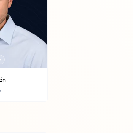
yón
ر