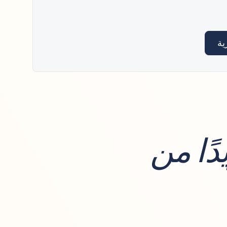
ية
ًا من