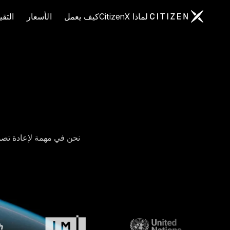
الانتقال إلى الصفحة الرئيسية لـ CitizenX
لماذا CitizenX
كيف يعمل
الأسعار
التق
نحن في مهمة لإعادة تصو