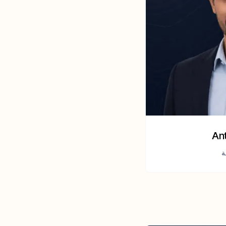
Ant
ة