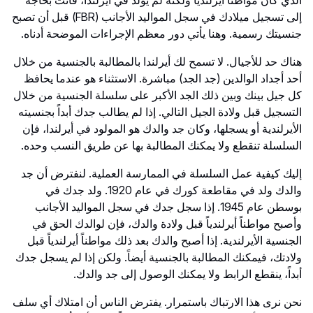
الذي كان مواطناً أيرلندياً ولكنه لم يولد في أيرلندا، فأنت بحاجة
إلى تسجيل ميلادك في سجل المواليد الأجانب (FBR) قبل أن تصبح
جنسيتك رسمية. وهنا يأتي دور معظم الإجراءات الموضحة أدناه.
هناك حد للأجيال. لا تسمح لك أيرلندا بالمطالبة بالجنسية من خلال
أحد أجداد الوالدين (جد الجد) مباشرة. الاستثناء هو عندما يحافظ
كل جيل بينك وبين ذلك الجد الأكبر على سلسلة الجنسية من خلال
التسجيل قبل ولادة الجيل التالي. إذا لم يطالب جدك أبداً بجنسيته
الأيرلندية أو يسجلها، وكان جد والدك هو المولود في أيرلندا، فإن
السلسلة تنقطع ولا يمكنك المطالبة بها عن طريق النسب وحده.
إليك كيفية عمل السلسلة في الممارسة العملية. لنفترض أن جد
والدك ولد في مقاطعة كورك في عام 1920. ولد جدك في
بوسطن عام 1945. إذا سجل جدك في سجل المواليد الأجانب
وأصبح مواطناً أيرلندياً قبل ولادة والدك، فإن لوالدك الحق في
الجنسية الأيرلندية. إذا أصبح والدك بعد ذلك مواطناً أيرلندياً قبل
ولادتك، فيمكنك المطالبة بالجنسية أيضاً. ولكن إذا لم يسجل جدك
أبداً، ينقطع الرابط ولا يمكنك الوصول إلى جد والدك.
نحن نرى هذا الارتباك باستمرار. يفترض الناس أن امتلاك أي سلف