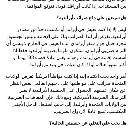
بين المستندات. إذا كانت أوراقك قوية، فتوقع الموافقة.
هل سيتعين علي دفع ضرائب أيرلندية؟
ليس إلا إذا كنت تعيش في أيرلندا أو تكسب دخلاً من مصادر
أيرلندية. تفرض أيرلندا الضرائب بناءً على الإقامة وليس الجنسية.
مجرد حمل جواز سفر أيرلندي أثناء العيش في الخارج لا ينشئ أي
التزام ضريبي أيرلندي. ستكون ملزماً بضريبة أيرلندية فقط إذا
أسست إقامة في أيرلندا، وهو ما يعني عادةً قضاء 183 يوماً أو
أكثر سنوياً هناك، أو إذا كان لديك دخل ينبع من أيرلندا.
أمر واحد يجب الانتباه إليه إذا كنت مواطناً أمريكياً: تفرض الولايات
المتحدة ضرائب على مواطنيها على دخلهم العالمي بغض النظر
عن مكان عيشهم. الحصول على الجنسية الأيرلندية لا يغير
التزاماتك الضريبية الأمريكية. ومع ذلك، فإن المعاهدات الضريبية
بين الولايات المتحدة وأيرلندا، إلى جانب استبعاد الدخل الأجنبي
المكتسب، تمنع عادةً الازدواج الضريبي.
هل يجب علي التخلي عن جنسيتي الحالية؟