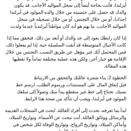
أيرلندا، فأنت بحاجة أيضاً إلى سجل المواليد الأجانب. قد يكون
والدك قد حصل على جنسيته من خلال والده المولود في أيرلندا
(جدك)، أو من خلال التجنس، أو من خلال تسجيله في سجل
المواليد الأجانب. ما يهم هو أنه كان مواطناً أيرلندياً عندما ولدت.
إذا كان رابطك يعود إلى جد والدك أو أبعد من ذلك، فتحقق مما إذا
كانت الأجيال المتوسطة قد أبقت السلسلة حية. إذا لم يفعلوا ذلك،
فمن المحتمل أنك غير مؤهل عن طريق النسب. التجنس من خلال
الإقامة هو خيار آخر، ولكن هذه عملية مختلفة تماماً ولا تغطيها
هذه المقالة.
الخطوة 2: بناء شجرة عائلتك والتحقق من الارتباط
قبل إنفاق المال على المستندات ورسوم الطلب، ارسم خط
نسبك. تحتاج إلى خط غير منقطع يبدأ منك وصولاً إلى سلفك
المولود في أيرلندا، ويجب أن تتأكد من صحة هذا الرابط.
ابدأ بما تعرفه. تحدث إلى أفراد العائلة. ابحث في السجلات القديمة
والرسائل ووثائق العائلة. أنت تبحث عن الأسماء، وتواريخ الميلاد،
وأماكن الميلاد، وتواريخ الزواج، وتواريخ الوفاة لكل شخص في