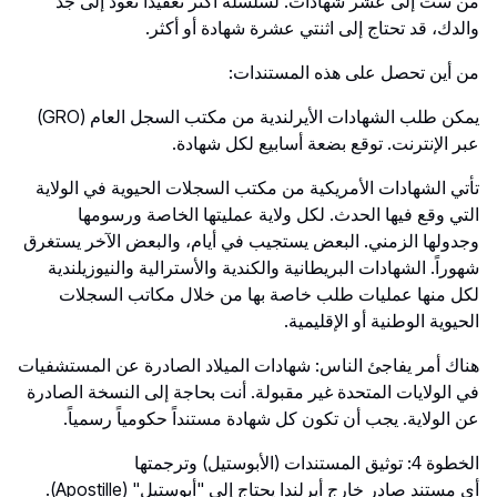
من ست إلى عشر شهادات. لسلسلة أكثر تعقيداً تعود إلى جد
والدك، قد تحتاج إلى اثنتي عشرة شهادة أو أكثر.
من أين تحصل على هذه المستندات:
يمكن طلب الشهادات الأيرلندية من مكتب السجل العام (GRO)
عبر الإنترنت. توقع بضعة أسابيع لكل شهادة.
تأتي الشهادات الأمريكية من مكتب السجلات الحيوية في الولاية
التي وقع فيها الحدث. لكل ولاية عمليتها الخاصة ورسومها
وجدولها الزمني. البعض يستجيب في أيام، والبعض الآخر يستغرق
شهوراً. الشهادات البريطانية والكندية والأسترالية والنيوزيلندية
لكل منها عمليات طلب خاصة بها من خلال مكاتب السجلات
الحيوية الوطنية أو الإقليمية.
هناك أمر يفاجئ الناس: شهادات الميلاد الصادرة عن المستشفيات
في الولايات المتحدة غير مقبولة. أنت بحاجة إلى النسخة الصادرة
عن الولاية. يجب أن تكون كل شهادة مستنداً حكومياً رسمياً.
الخطوة 4: توثيق المستندات (الأبوستيل) وترجمتها
أي مستند صادر خارج أيرلندا يحتاج إلى "أبوستيل" (Apostille).