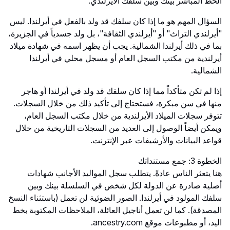
الخط المباشر بينك وبين سلفك الأيرلندي.
السؤال المهم هو ما إذا كان سلفك قد ولد بالفعل في أيرلندا. ليس
"أيرلندي التراث" أو "أيرلندي الثقافة"، بل ولد جسدياً في الجزيرة،
بما في ذلك أيرلندا الشمالية. يجب أن يظهر اسمه في شهادة ميلاد
أيرلندية من مكتب السجل العام أو مسجل محلي في أيرلندا
الشمالية.
إذا لم تكن متأكداً مما إذا كان سلفك قد ولد في أيرلندا أو هاجر
منها في سن مبكرة، فستحتاج إلى تأكيد ذلك من خلال السجلات.
تتوفر سجلات الميلاد الأيرلندية من خلال مكتب السجل العام،
ويمكن أيضاً الوصول إلى العديد من السجلات التاريخية من خلال
قواعد البيانات والأرشيفات عبر الإنترنت.
الخطوة 3: جمع مستنداتك
هنا يتعثر الناس عادةً. يتطلب سجل المواليد الأجانب شهادات
أصلية صادرة عن الدولة لكل شخص في السلسلة بينك وبين
سلفك المولود في أيرلندا. الصور الضوئية لن تعمل (باستثناء النسخ
المصدقة). كما لن تعمل أناجيل العائلة، الملاحظات المكتوبة بخط
اليد، أو مطبوعات موقع ancestry.com.