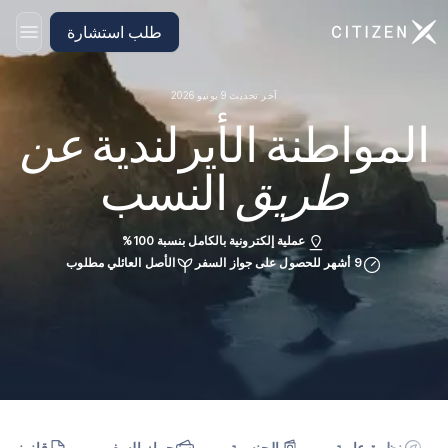
الانتقال إلى الصفحة الرئيسية لـ CitizenX
طلب استشارة
آخر تحديث 9 يونيو 2026
المواطنة الأيرلندية
عن
طريق
النسب
عملية إلكترونية بالكامل بنسبة 100%
9 أشهر للحصول على جواز السفر
الأصل العائلي مطلوب
نظرة عامة
الجنسية
جواز السفر
قانوني