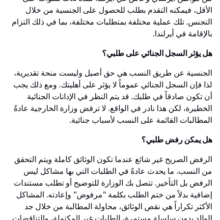
الأقل، فيمكنه التقدم بطلب للحصول على الجنسية من خلال
التجنس. تلك عملية مختلفة بمتطلبات مختلفة، بما في ذلك التزام
بالإقامة في أيرلندا.
هل يؤثر السجل الجنائي على طلبي؟
الجنسية عن طريق النسب هي حق أصيل وليست منحة تقديرية،
لذا فإن السجل الجنائي عموماً لا يؤثر على أهليتك. ومع ذلك يجب
أن تكون صادقاً في طلبك. قد يتم النظر في الإدانات الجنائية
الخطيرة، لكن هذا نادر في الواقع. لا ترفض وزارة الخارجية عادةً
المطالبات القائمة على النسب لأسباب جنائية.
هل يمكن رفض طلبي؟
الرفض الصريح غير شائع عندما تكون الوثائق كاملة ويتم التحقق
من النسب. ما يحدث عادةً في الطلبات التي بها مشاكل ليس
الرفض بل التأخير. تتصل بك الوزارة للتوضيح أو تطلب مستندات
إضافية بدلاً من ختم الطلب بكلمة "مرفوض" وإعادته. المشاكل
الأكثر تكراراً هي نقص الوثائق، محاولة المطالبة من خلال جد
الوالد بدون سلسلة مستمرة، الطلبات غير المكتملة، والتناقضات