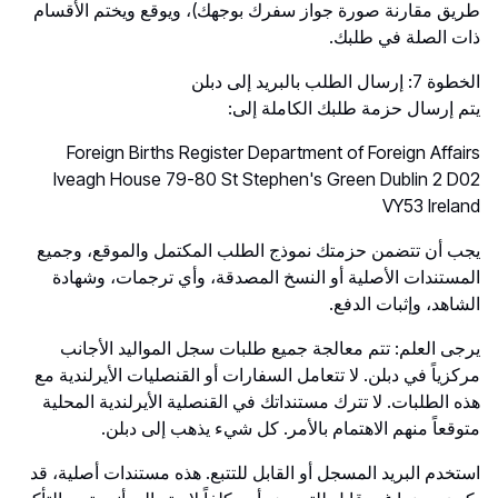
طريق مقارنة صورة جواز سفرك بوجهك)، ويوقع ويختم الأقسام
ذات الصلة في طلبك.
الخطوة 7: إرسال الطلب بالبريد إلى دبلن
يتم إرسال حزمة طلبك الكاملة إلى:
Foreign Births Register Department of Foreign Affairs
Iveagh House 79-80 St Stephen's Green Dublin 2 D02
VY53 Ireland
يجب أن تتضمن حزمتك نموذج الطلب المكتمل والموقع، وجميع
المستندات الأصلية أو النسخ المصدقة، وأي ترجمات، وشهادة
الشاهد، وإثبات الدفع.
يرجى العلم: تتم معالجة جميع طلبات سجل المواليد الأجانب
مركزياً في دبلن. لا تتعامل السفارات أو القنصليات الأيرلندية مع
هذه الطلبات. لا تترك مستنداتك في القنصلية الأيرلندية المحلية
متوقعاً منهم الاهتمام بالأمر. كل شيء يذهب إلى دبلن.
استخدم البريد المسجل أو القابل للتتبع. هذه مستندات أصلية، قد