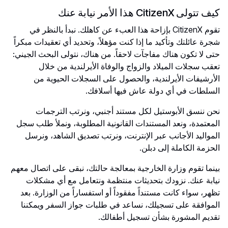
كيف تتولى CitizenX هذا الأمر نيابة عنك
تقوم CitizenX بإزاحة هذا العبء عن كاهلك. نبدأ بالنظر في
شجرة عائلتك وتأكيد ما إذا كنت مؤهلاً، وتحديد أي تعقيدات مبكراً
حتى لا تكون هناك مفاجآت لاحقاً. من هناك، نتولى البحث الجيني:
تعقب سجلات الميلاد والزواج والوفاة الأيرلندية من خلال
الأرشيفات الأيرلندية، والحصول على السجلات الحيوية من
السلطات في أي دولة عاش فيها أسلافك.
نحن ننسق الأبوستيل لكل مستند أجنبي، ونرتب الترجمات
المعتمدة، ونعد المستندات القانونية المطلوبة، ونملأ طلب سجل
المواليد الأجانب عبر الإنترنت، ونرتب تصديق الشاهد، ونرسل
الحزمة الكاملة إلى دبلن.
بينما تقوم وزارة الخارجية بمعالجة حالتك، نبقى على اتصال معهم
نيابة عنك. نزودك بتحديثات منتظمة ونتعامل مع أي مشكلات
تظهر، سواء كانت مستنداً مفقوداً أو استفساراً من الوزارة. بعد
الموافقة على تسجيلك، نساعد في طلبات جواز السفر ويمكننا
تقديم المشورة بشأن تسجيل أطفالك.