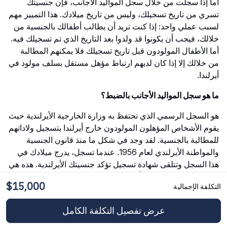
أما إذا سجلت من خلال سجل المواليد الأجانب، فإن جنسيتك
تسري من تاريخ تسجيلك، وليس من تاريخ ميلادك. هذا التمييز مهم
لسبب عملي واحد: إذا كنت تريد أن يطالب أطفالك بالجنسية من
خلالك، فيجب أن يكونوا قد ولدوا بعد التاريخ الذي تم تسجيلك فيه.
أما الأطفال المولودون قبل تاريخ تسجيلك فلا يمكنهم المطالبة
من خلالك إلا إذا كان لديهم ارتباط مؤهل مستقل بسلف مولود في
أيرلندا.
ما هو سجل المواليد الأجانب بالضبط؟
هو السجل الرسمي الذي تحتفظ به وزارة الخارجية الأيرلندية حيث
يقوم الأشخاص المؤهلون المولودون خارج أيرلندا بتسجيل ولاداتهم
للمطالبة بالجنسية. لقد وجد في شكل ما منذ قانون الجنسية
والمواطنة الأيرلندي لعام 1956. عندما تسجل، يدرج ميلادك في
هذا السجل وتتلقى شهادة تسجيل تؤكد جنسيتك الأيرلندية. هذه هي
الطريقة التي تحافظ بها أيرلندا على صلة رسمية مع ملايين
$15,000
التكلفة الإجمالية
المتحدرين من المهاجرين الأيرلنديين الذين يعيشون في جميع
أنحاء العالم.
عرض تفصيل التكلفة الكامل
هل أيرلندا الشمالية مشمولة؟