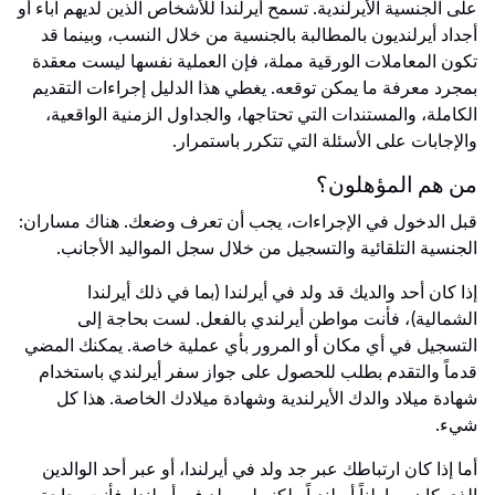
على الجنسية الأيرلندية. تسمح أيرلندا للأشخاص الذين لديهم آباء أو
أجداد أيرلنديون بالمطالبة بالجنسية من خلال النسب، وبينما قد
تكون المعاملات الورقية مملة، فإن العملية نفسها ليست معقدة
بمجرد معرفة ما يمكن توقعه. يغطي هذا الدليل إجراءات التقديم
الكاملة، والمستندات التي تحتاجها، والجداول الزمنية الواقعية،
والإجابات على الأسئلة التي تتكرر باستمرار.
من هم المؤهلون؟
قبل الدخول في الإجراءات، يجب أن تعرف وضعك. هناك مساران:
الجنسية التلقائية والتسجيل من خلال سجل المواليد الأجانب.
إذا كان أحد والديك قد ولد في أيرلندا (بما في ذلك أيرلندا
الشمالية)، فأنت مواطن أيرلندي بالفعل. لست بحاجة إلى
التسجيل في أي مكان أو المرور بأي عملية خاصة. يمكنك المضي
قدماً والتقدم بطلب للحصول على جواز سفر أيرلندي باستخدام
شهادة ميلاد والدك الأيرلندية وشهادة ميلادك الخاصة. هذا كل
شيء.
أما إذا كان ارتباطك عبر جد ولد في أيرلندا، أو عبر أحد الوالدين