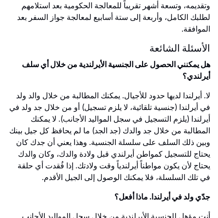
وتقديمه، وتسعة أشهر تقريباً للمعالجة الحكومية بعد استلامهم
لطلبك الكامل، وأربعة إلى ستة أسابيع لمعالجة جواز السفر بعد
الموافقة.
الأسئلة الشائعة
هل يمكنني الحصول على الجنسية الأيرلندية من خلال أي سلف
أيرلندي؟
لا. أيرلندا لديها حدود للأجيال. يمكنك المطالبة من خلال والد ولد
في أيرلندا (جنسية تلقائية، لا يلزم تسجيل) أو من خلال جد ولد في
أيرلندا (يلزم التسجيل في سجل المواليد الأجانب). لا يمكنك
المطالبة من خلال جد والدك (جد الجد) ما لم يحافظ كل جيل بينك
وبين ذلك السلف على سلسلة الجنسية. وهذا يعني أن جدك كان
يحتاج للتسجيل كمواطن أيرلندي قبل ولادة والدك، وكان والدك
يحتاج لأن يكون مواطناً أيرلندياً وقت ولادتك. إذا فُقدت أي حلقة
في تلك السلسلة، فلا يمكنك الوصول إلى الجيل الأقدم.
جدّي ولد في أيرلندا. ماذا أفعل؟
أنت مؤهل للجنسية الأيرلندية من خلال سجل المواليد الأجانب.