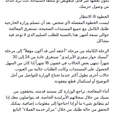
يكون بعضها غير قابل للتعويض أو مكلفاً لاستبداله. أنت تريد التأكد
من وصول حزمتك.
الخطوة 8: الانتظار
ليست الخطوة المفضلة لأي شخص. بعد أن تتسلم وزارة الخارجية
طلبك الكامل مع جميع المستندات الصحيحة، تستغرق المعالجة
حوالي تسعة أشهر. هذا بالنسبة للطلب السليم الذي لا توجد فيه
مشاكل.
الرحلة الكاملة من مرحلة "أعتقد أنني قد أكون مؤهلاً" إلى مرحلة
"أمسك جواز سفري الأيرلندي" تستغرق عادة من 24 إلى 30
شهراً. تنتهي بعض الحالات في غضون 18 شهراً إذا كان من السهل
الحصول على المستندات وكانت الطلبات خالية من العيوب.
حالات أخرى تطول أكثر عندما تحتاج الوزارة للتواصل من أجل
التوضيح أو استكمال قطع مفقودة.
أثناء المعالجة، تراجع الوزارة كل مستند قدمته. يتحققون من
نسبك من خلال سجلاتهم الأيرلندية الخاصة. قد يتواصلون معك إذا
لم يتطابق شيء ما أو إذا احتاجوا إلى معلومات إضافية. يمكنك
التحقق من حالة طلبك من خلال "مركز خدمة العملاء" التابع