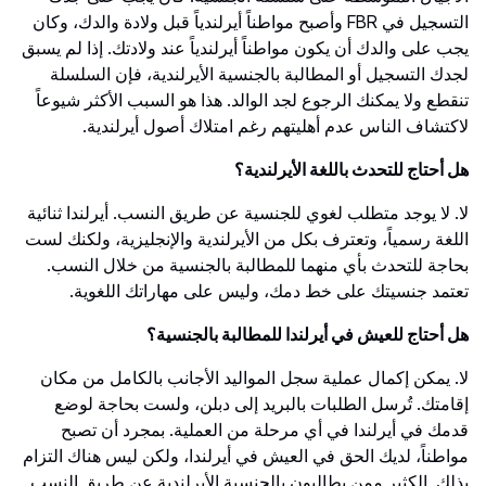
التسجيل في FBR وأصبح مواطناً أيرلندياً قبل ولادة والدك، وكان
يجب على والدك أن يكون مواطناً أيرلندياً عند ولادتك. إذا لم يسبق
لجدك التسجيل أو المطالبة بالجنسية الأيرلندية، فإن السلسلة
تنقطع ولا يمكنك الرجوع لجد الوالد. هذا هو السبب الأكثر شيوعاً
لاكتشاف الناس عدم أهليتهم رغم امتلاك أصول أيرلندية.
هل أحتاج للتحدث باللغة الأيرلندية؟
لا. لا يوجد متطلب لغوي للجنسية عن طريق النسب. أيرلندا ثنائية
اللغة رسمياً، وتعترف بكل من الأيرلندية والإنجليزية، ولكنك لست
بحاجة للتحدث بأي منهما للمطالبة بالجنسية من خلال النسب.
تعتمد جنسيتك على خط دمك، وليس على مهاراتك اللغوية.
هل أحتاج للعيش في أيرلندا للمطالبة بالجنسية؟
لا. يمكن إكمال عملية سجل المواليد الأجانب بالكامل من مكان
إقامتك. تُرسل الطلبات بالبريد إلى دبلن، ولست بحاجة لوضع
قدمك في أيرلندا في أي مرحلة من العملية. بمجرد أن تصبح
مواطناً، لديك الحق في العيش في أيرلندا، ولكن ليس هناك التزام
بذلك. الكثير ممن يطالبون بالجنسية الأيرلندية عن طريق النسب