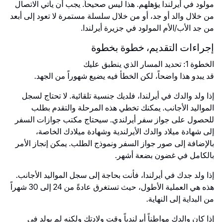
مولود في أيرلندا يؤهلهم. هذا ليس صحيحاً. يجب أن يأتي الاتصال
من خلال والد أو جد، أو من خلال سلسلة مستمرة لا تعود إلى أبعد
من جد الأب/الأم المولود في جزيرة أيرلندا.
إجراءات التقديم، خطوة بخطوة
الخطوة 1: تحديد المسار الذي ينطبق عليك
قد يبدو هذا واضحاً، لكن الخطأ فيه يضيع شهوراً من الجهد.
إذا ولد والدك في أيرلندا، فلديك جنسية تلقائية. لا تحتاج لسجل
المواليد الأجانب. يمكنك تخطي هذه المرحلة والتقدم بطلب
للحصول على جواز سفر أيرلندي. سيحتاج مكتب جوازات السفر
إلى شهادة ميلاد والدك الأيرلندية وشهادة ميلادك الخاصة،
بالإضافة إلى صور جواز السفر ونموذج الطلب. يمكن إنجاز الأمر
بالكامل في غضون بضعة أشهر.
إذا ولد جدك في أيرلندا، فأنت بحاجة إلى سجل المواليد الأجانب.
هذه هي العملية الأطول، حيث تستغرق عادةً من 24 إلى 30 شهراً
من البداية إلى النهاية.
إذا كان والدك مواطناً أيرلندياً وقت ولادتك ولكنه لم يولد في