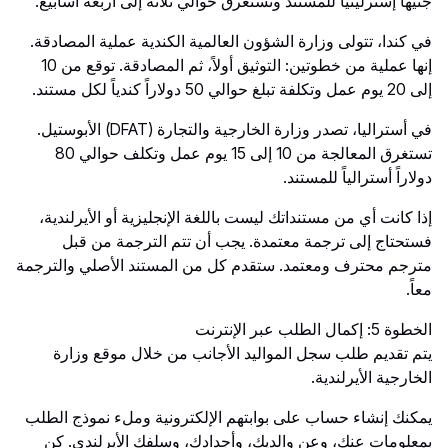
جنيهاً إسترلينياً للمستند وتستغرق حوالي ثلاثة إلى أربعة أسابيع.
في كندا، تتولى وزارة الشؤون العالمية الكندية عملية المصادقة.
إنها عملية من خطوتين: التوثيق أولاً، ثم المصادقة. توقع من 10
إلى 20 يوم عمل وتكلفة تبلغ حوالي 50 دولاراً كندياً لكل مستند.
في أستراليا، تصدر وزارة الخارجية والتجارة (DFAT) الأبوستيل.
تستغرق المعالجة من 10 إلى 15 يوم عمل وتكلف حوالي 80
دولاراً أسترالياً للمستند.
إذا كانت أي من مستنداتك ليست باللغة الإنجليزية أو الأيرلندية،
فستحتاج إلى ترجمة معتمدة. يجب أن تتم الترجمة من قبل
مترجم محترف ومعتمد. ستقدم كل من المستند الأصلي والترجمة
معاً.
الخطوة 5: إكمال الطلب عبر الإنترنت
يتم تقديم طلب سجل المواليد الأجانب من خلال موقع وزارة
الخارجية الأيرلندية.
يمكنك إنشاء حساب على بوابتهم الإلكترونية وملء نموذج الطلب
بمعلومات عنك، وعن والديك، وأجدادك، وسلفك الأيرلندي. كن