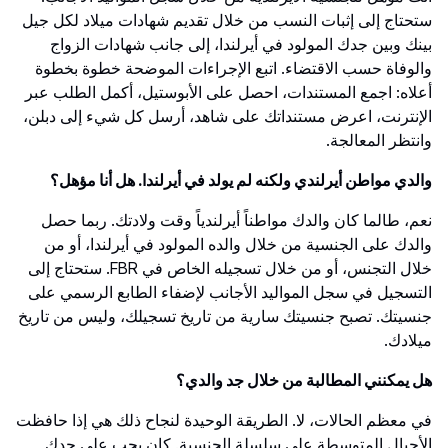
ستحتاج إلى إثبات النسب من خلال تقديم شهادات ميلاد لكل جيل
بينك وبين جدك المولود في أيرلندا، إلى جانب شهادات الزواج
والوفاة حسب الاقتضاء. اتبع الإجراءات الموضحة خطوة بخطوة
أعلاه: اجمع المستندات، احصل على الأبوستيل، أكمل الطلب عبر
الإنترنت، اعرض مستنداتك على شاهد، أرسل كل شيء إلى دبلن،
وانتظر المعالجة.
والدي مواطن أيرلندي ولكنه لم يولد في أيرلندا. هل أنا مؤهل؟
نعم، طالما كان والدك مواطناً أيرلندياً وقت ولادتك. ربما حصل
والدك على الجنسية من خلال والده المولود في أيرلندا، أو من
خلال التجنس، أو من خلال تسجيله الخاص في FBR. ستحتاج إلى
التسجيل في سجل المواليد الأجانب لإضفاء الطابع الرسمي على
جنسيتك. تصبح جنسيتك سارية من تاريخ تسجيلك، وليس من تاريخ
ميلادك.
هل يمكنني المطالبة من خلال جد والدي؟
في معظم الحالات، لا. الطريقة الوحيدة لنجاح ذلك هي إذا حافظت
الأجيال المتوسطة على سلسلة الجنسية. كان يجب على جدك