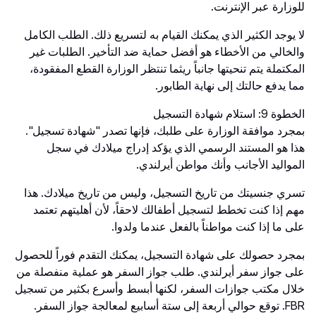
للوزارة عبر الإنترنت.
لا يوجد الكثير الذي يمكنك القيام به لتسريع ذلك. الطلب الكامل
والخالي من الأخطاء هو أفضل حماية ضد التأخير. الطلبات غير
المكتملة يتم تنحيتها جانباً ريثما تنتظر الوزارة القطع المفقودة،
مما يدفع حالتك إلى نهاية الطابور.
الخطوة 9: استلام شهادة التسجيل
بمجرد موافقة الوزارة على طلبك، فإنها تصدر "شهادة تسجيل".
هذا هو المستند الرسمي الذي يؤكد إدراج ميلادك في سجل
المواليد الأجانب وأنك مواطن أيرلندي.
تسري جنسيتك من تاريخ التسجيل، وليس من تاريخ ميلادك. هذا
مهم إذا كنت تخطط لتسجيل أطفالك لاحقاً، لأن أهليتهم تعتمد
على ما إذا كنت مواطناً بالفعل عندما ولدوا.
بمجرد حصولك على شهادة التسجيل، يمكنك التقدم فوراً للحصول
على جواز سفر أيرلندي. طلب جواز السفر هو عملية منفصلة من
خلال مكتب جوازات السفر، لكنها أبسط وأسرع بكثير من تسجيل
FBR. توقع حوالي أربعة إلى ستة أسابيع لمعالجة جواز السفر.