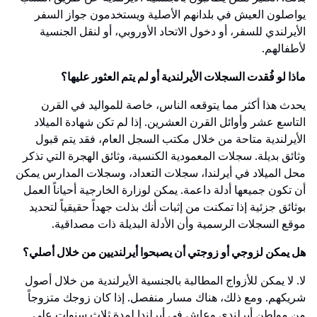
يواصلون العيش في بلدانهم الأصلية ويستخدمون جواز السفر
الأيرلندي للسفر، أو دخول الاتحاد الأوروبي، أو لنقل الجنسية
لأطفالهم.
ماذا لو فُقدت السجلات الأيرلندية أو لم يتم العثور عليها؟
يحدث هذا أكثر مما يتوقعه الناس، خاصة للمواليد في القرن
التاسع عشر وأوائل القرن العشرين. إذا لم تكن شهادة الميلاد
الأيرلندية متاحة من خلال مكتب السجل العام، فقد يتم قبول
وثائق بديلة. سجلات المعمودية الكنسية، وثائق الهجرة التي تذكر
محل الميلاد في أيرلندا، سجلات التعداد، وسجلات المدارس يمكن
أن تكون جميعها أدلة داعمة. يمكن لوزارة الخارجية أحياناً العمل
بوثائق جزئية إذا تمكنت من إثبات أنك بذلت جهداً حقيقياً لتحديد
موقع السجلات الرسمية وأن الأدلة البديلة ذات مصداقية.
هل يمكن لزوجي أو زوجتي أن يصبحوا أيرلنديين من خلال أصلي؟
لا. لا يمكن للأزواج المطالبة بالجنسية الأيرلندية من خلال أصول
شريكهم. ومع ذلك، هناك مسار منفصل. إذا كان زوجك متزوجاً
من مواطن أيرلندي وعاش في أيرلندا لمدة ثلاث سنوات على