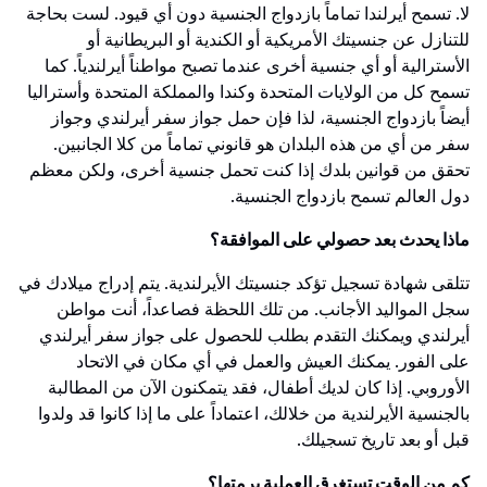
لا. تسمح أيرلندا تماماً بازدواج الجنسية دون أي قيود. لست بحاجة
للتنازل عن جنسيتك الأمريكية أو الكندية أو البريطانية أو
الأسترالية أو أي جنسية أخرى عندما تصبح مواطناً أيرلندياً. كما
تسمح كل من الولايات المتحدة وكندا والمملكة المتحدة وأستراليا
أيضاً بازدواج الجنسية، لذا فإن حمل جواز سفر أيرلندي وجواز
سفر من أي من هذه البلدان هو قانوني تماماً من كلا الجانبين.
تحقق من قوانين بلدك إذا كنت تحمل جنسية أخرى، ولكن معظم
دول العالم تسمح بازدواج الجنسية.
ماذا يحدث بعد حصولي على الموافقة؟
تتلقى شهادة تسجيل تؤكد جنسيتك الأيرلندية. يتم إدراج ميلادك في
سجل المواليد الأجانب. من تلك اللحظة فصاعداً، أنت مواطن
أيرلندي ويمكنك التقدم بطلب للحصول على جواز سفر أيرلندي
على الفور. يمكنك العيش والعمل في أي مكان في الاتحاد
الأوروبي. إذا كان لديك أطفال، فقد يتمكنون الآن من المطالبة
بالجنسية الأيرلندية من خلالك، اعتماداً على ما إذا كانوا قد ولدوا
قبل أو بعد تاريخ تسجيلك.
كم من الوقت تستغرق العملية برمتها؟