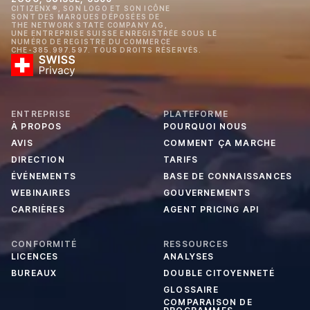
CITIZENX®, SON LOGO ET SON ICÔNE
SONT DES MARQUES DÉPOSÉES DE
THE NETWORK STATE COMPANY AG,
UNE ENTREPRISE SUISSE ENREGISTRÉE SOUS LE
NUMÉRO DE REGISTRE DU COMMERCE
CHE-385.997.597. TOUS DROITS RÉSERVÉS.
ENTREPRISE
PLATEFORME
À PROPOS
POURQUOI NOUS
AVIS
COMMENT ÇA MARCHE
DIRECTION
TARIFS
ÉVÉNEMENTS
BASE DE CONNAISSANCES
WEBINAIRES
GOUVERNEMENTS
CARRIÈRES
AGENT PRICING API
CONFORMITÉ
RESSOURCES
LICENCES
ANALYSES
BUREAUX
DOUBLE CITOYENNETÉ
GLOSSAIRE
COMPARAISON DE