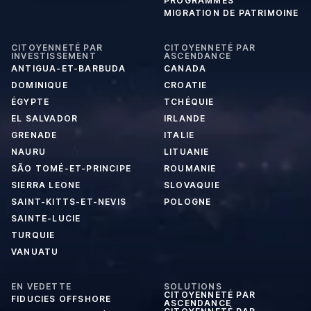
PROGRAMMES
MIGRATION DE PATRIMOINE
CITOYENNETÉ PAR
CITOYENNETÉ PAR
INVESTISSEMENT
ASCENDANCE
ANTIGUA-ET-BARBUDA
CANADA
DOMINIQUE
CROATIE
ÉGYPTE
TCHÉQUIE
EL SALVADOR
IRLANDE
GRENADE
ITALIE
NAURU
LITUANIE
SÃO TOMÉ-ET-PRINCIPE
ROUMANIE
SIERRA LEONE
SLOVAQUIE
SAINT-KITTS-ET-NEVIS
POLOGNE
SAINTE-LUCIE
TURQUIE
VANUATU
EN VEDETTE
SOLUTIONS
CITOYENNETÉ PAR
FIDUCIES OFFSHORE
ASCENDANCE