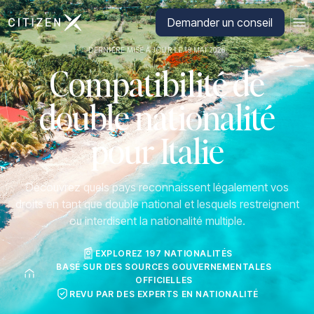
Aller à la page d'accueil de CitizenX
Demander un conseil
DERNIÈRE MISE À JOUR LE 19 MAI 2026
Compatibilité de
double nationalité
pour Italie
Découvrez quels pays reconnaissent légalement vos
droits en tant que double national et lesquels restreignent
ou interdisent la nationalité multiple.
EXPLOREZ 197 NATIONALITÉS
BASÉ SUR DES SOURCES GOUVERNEMENTALES
OFFICIELLES
REVU PAR DES EXPERTS EN NATIONALITÉ