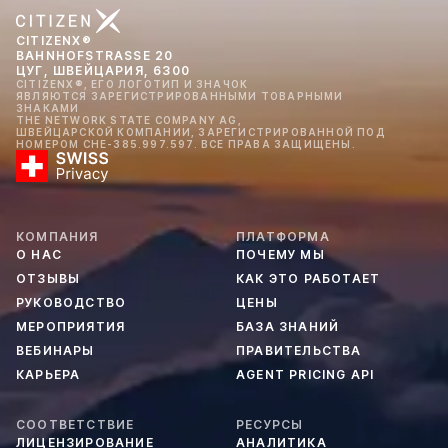
CITIZENX®
BAHNHOFSTRASSE 20
ЦУГ, ШВЕЙЦАРИЯ, 6300
CITIZENX®, ЕГО ЛОГОТИП И ЗНАЧОК
ЯВЛЯЮТСЯ ЗАРЕГИСТРИРОВАННЫМИ ТОВАРНЫМИ
ЗНАКАМИ
THE NETWORK STATE COMPANY AG,
ШВЕЙЦАРСКОЙ КОМПАНИИ, ЗАРЕГИСТРИРОВАННОЙ ПОД
НОМЕРОМ CHE-385.997.597. ВСЕ ПРАВА ЗАЩИЩЕНЫ.
КОМПАНИЯ
ПЛАТФОРМА
О НАС
ПОЧЕМУ МЫ
ОТЗЫВЫ
КАК ЭТО РАБОТАЕТ
РУКОВОДСТВО
ЦЕНЫ
МЕРОПРИЯТИЯ
БАЗА ЗНАНИЙ
ВЕБИНАРЫ
ПРАВИТЕЛЬСТВА
КАРЬЕРА
AGENT PRICING API
СООТВЕТСТВИЕ
РЕСУРСЫ
ЛИЦЕНЗИРОВАНИЕ
АНАЛИТИКА