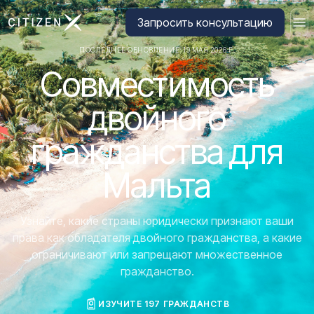
Перейти на главную страницу CitizenX
Запросить консультацию
ПОСЛЕДНЕЕ ОБНОВЛЕНИЕ: 19 МАЯ 2026 Г.
Совместимость
двойного
гражданства для
Мальта
Узнайте, какие страны юридически признают ваши
права как обладателя двойного гражданства, а какие
ограничивают или запрещают множественное
гражданство.
ИЗУЧИТЕ 197 ГРАЖДАНСТВ