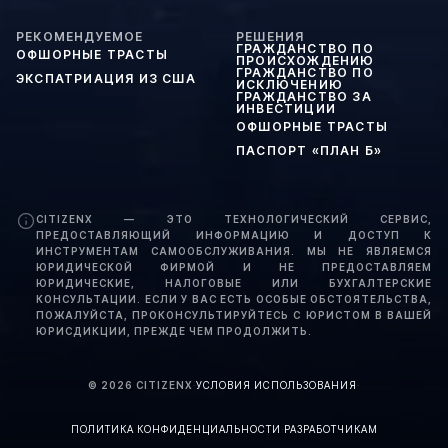
РЕКОМЕНДУЕМОЕ
РЕШЕНИЯ
ГРАЖДАНСТВО ПО
ОФШОРНЫЕ ТРАСТЫ
ПРОИСХОЖДЕНИЮ
ГРАЖДАНСТВО ПО
ЭКСПАТРИАЦИЯ ИЗ США
ИСКЛЮЧЕНИЮ
ГРАЖДАНСТВО ЗА
ИНВЕСТИЦИИ
ОФШОРНЫЕ ТРАСТЫ
ПАСПОРТ «ПЛАН Б»
CITIZENX — ЭТО ТЕХНОЛОГИЧЕСКИЙ СЕРВИС,
ПРЕДОСТАВЛЯЮЩИЙ ИНФОРМАЦИЮ И ДОСТУП К
ИНСТРУМЕНТАМ САМООБСЛУЖИВАНИЯ. МЫ НЕ ЯВЛЯЕМСЯ
ЮРИДИЧЕСКОЙ ФИРМОЙ И НЕ ПРЕДОСТАВЛЯЕМ
ЮРИДИЧЕСКИЕ, НАЛОГОВЫЕ ИЛИ БУХГАЛТЕРСКИЕ
КОНСУЛЬТАЦИИ. ЕСЛИ У ВАС ЕСТЬ ОСОБЫЕ ОБСТОЯТЕЛЬСТВА,
ПОЖАЛУЙСТА, ПРОКОНСУЛЬТИРУЙТЕСЬ С ЮРИСТОМ В ВАШЕЙ
ЮРИСДИКЦИИ, ПРЕЖДЕ ЧЕМ ПРОДОЛЖИТЬ.
©
2026
CITIZENX
·
УСЛОВИЯ ИСПОЛЬЗОВАНИЯ
·
ПОЛИТИКА КОНФИДЕНЦИАЛЬНОСТИ
·
РАЗРАБОТЧИКАМ