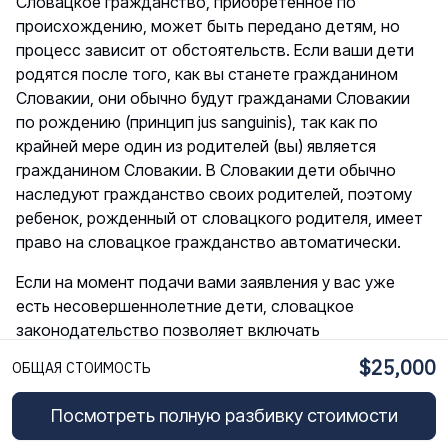
Словацкое гражданство, приобретенное по
происхождению, может быть передано детям, но
процесс зависит от обстоятельств. Если ваши дети
родятся после того, как вы станете гражданином
Словакии, они обычно будут гражданами Словакии
по рождению (принцип jus sanguinis), так как по
крайней мере один из родителей (вы) является
гражданином Словакии. В Словакии дети обычно
наследуют гражданство своих родителей, поэтому
ребенок, рожденный от словацкого родителя, имеет
право на словацкое гражданство автоматически.
Если на момент подачи вами заявления у вас уже
есть несовершеннолетние дети, словацкое
законодательство позволяет включать
определенных несовершеннолетних в ваше
$25,000
ОБЩАЯ СТОИМОСТЬ
заявление на гражданство, чтобы они стали
гражданами вместе с вами. В частности, вы можете
Посмотреть полную разбивку стоимости
включить своего ребенка младше 18 лет в свое