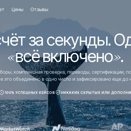
ет
Цены
Отзывы
чёт за
секунды
. О
«всё включено»
.
боры, комплексная проверка, переводы, сертификации, п
е это объединено в одно число и зафиксировано еще до 
100% УСПЕШНЫХ КЕЙСОВ
НИКАКИХ СКРЫТЫХ ИЛИ ДОПОЛН