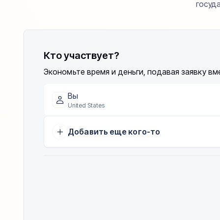
госуд
Кто участвует?
Экономьте время и деньги, подавая заявку вм
Вы
United States
Добавить еще кого-то
CENTRAL AMERICA
AFRICA
El Salvador
São To
CARIBBEAN
OCEANIA
Saint Kitts and Nevis
Vanuat