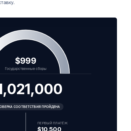
тавку.
Общая стоимость
:
$1,021,000
Государственные сборы
:
$999
Комиссия CitizenX
:
$21,000
Взнос
:
$999,001
$999
Государственные сборы
1,021,000
ОВЕРКА СООТВЕТСТВИЯ ПРОЙДЕНА
ПЕРВЫЙ ПЛАТЁЖ
$10,500