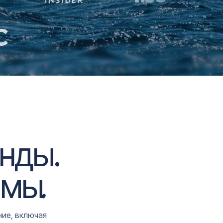
унды
.
рмы.
ие, включая