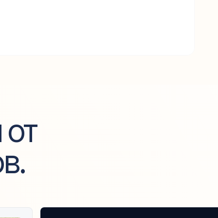
 от
ов
.