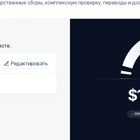
арственные сборы, комплексную проверку, переводы и дос
есте.
Редактировать
$
mé and Príncipe
u
ПР