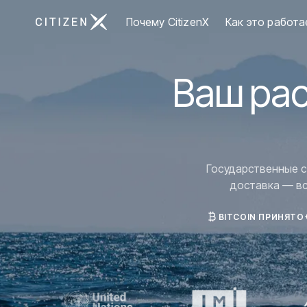
Перейти на главную страницу CitizenX
Почему CitizenX
Как это работа
Ваш рас
Государственные с
доставка — вс
BITCOIN ПРИНЯТО