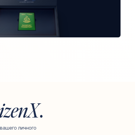
izenX
.
 вашего личного