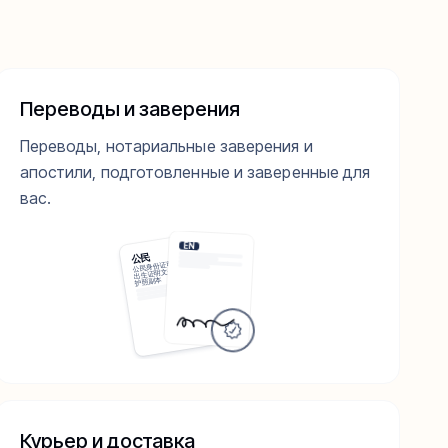
Переводы и заверения
Переводы, нотариальные заверения и
апостили, подготовленные и заверенные для
вас.
EN
公民
公民身份证明
出生证明文件
护照副本
Курьер и доставка