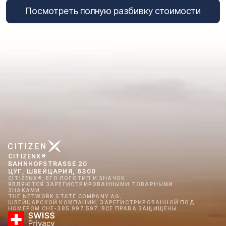
Посмотреть полную разбивку стоимости
CITIZENX®
BAHNHOFSTRASSE 20
ЦУГ, ШВЕЙЦАРИЯ, 6300
CITIZENX®, ЕГО ЛОГОТИП И ЗНАЧОК
ЯВЛЯЮТСЯ ЗАРЕГИСТРИРОВАННЫМИ ТОВАРНЫМИ
ЗНАКАМИ
THE NETWORK STATE COMPANY AG,
ШВЕЙЦАРСКОЙ КОМПАНИИ, ЗАРЕГИСТРИРОВАННОЙ ПОД
НОМЕРОМ CHE-385.997.597. ВСЕ ПРАВА ЗАЩИЩЕНЫ.