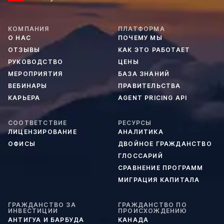
КОМПАНИЯ
ПЛАТФОРМА
О НАС
ПОЧЕМУ МЫ
ОТЗЫВЫ
КАК ЭТО РАБОТАЕТ
РУКОВОДСТВО
ЦЕНЫ
МЕРОПРИЯТИЯ
БАЗА ЗНАНИЙ
ВЕБИНАРЫ
ПРАВИТЕЛЬСТВА
КАРЬЕРА
AGENT PRICING API
СООТВЕТСТВИЕ
РЕСУРСЫ
ЛИЦЕНЗИРОВАНИЕ
АНАЛИТИКА
ОФИСЫ
ДВОЙНОЕ ГРАЖДАНСТВО
ГЛОССАРИЙ
СРАВНЕНИЕ ПРОГРАММ
МИГРАЦИЯ КАПИТАЛА
ГРАЖДАНСТВО ЗА
ГРАЖДАНСТВО ПО
ИНВЕСТИЦИИ
ПРОИСХОЖДЕНИЮ
АНТИГУА И БАРБУДА
КАНАДА