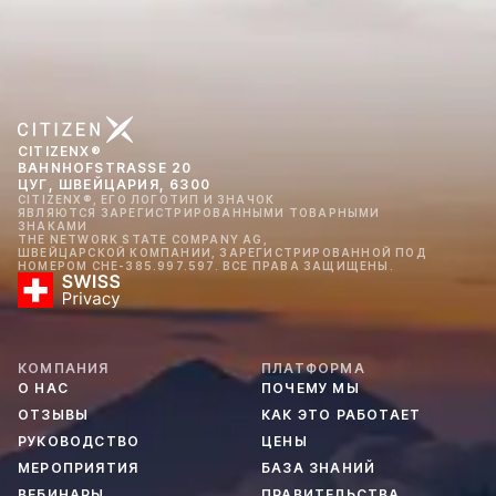
CITIZENX®
BAHNHOFSTRASSE 20
ЦУГ, ШВЕЙЦАРИЯ, 6300
CITIZENX®, ЕГО ЛОГОТИП И ЗНАЧОК
ЯВЛЯЮТСЯ ЗАРЕГИСТРИРОВАННЫМИ ТОВАРНЫМИ
ЗНАКАМИ
THE NETWORK STATE COMPANY AG,
ШВЕЙЦАРСКОЙ КОМПАНИИ, ЗАРЕГИСТРИРОВАННОЙ ПОД
НОМЕРОМ CHE-385.997.597. ВСЕ ПРАВА ЗАЩИЩЕНЫ.
КОМПАНИЯ
ПЛАТФОРМА
О НАС
ПОЧЕМУ МЫ
ОТЗЫВЫ
КАК ЭТО РАБОТАЕТ
РУКОВОДСТВО
ЦЕНЫ
МЕРОПРИЯТИЯ
БАЗА ЗНАНИЙ
ВЕБИНАРЫ
ПРАВИТЕЛЬСТВА