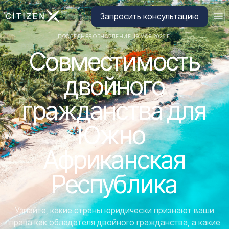
Перейти на главную страницу CitizenX
Запросить консультацию
ПОСЛЕДНЕЕ ОБНОВЛЕНИЕ: 19 МАЯ 2026 Г.
Совместимость
двойного
гражданства для
Южно-
Африканская
Республика
Узнайте, какие страны юридически признают ваши
права как обладателя двойного гражданства, а какие