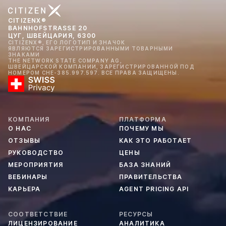
CITIZENX®
BAHNHOFSTRASSE 20
ЦУГ, ШВЕЙЦАРИЯ, 6300
CITIZENX®, ЕГО ЛОГОТИП И ЗНАЧОК
ЯВЛЯЮТСЯ ЗАРЕГИСТРИРОВАННЫМИ ТОВАРНЫМИ
ЗНАКАМИ
THE NETWORK STATE COMPANY AG,
ШВЕЙЦАРСКОЙ КОМПАНИИ, ЗАРЕГИСТРИРОВАННОЙ ПОД
НОМЕРОМ CHE-385.997.597. ВСЕ ПРАВА ЗАЩИЩЕНЫ.
КОМПАНИЯ
ПЛАТФОРМА
О НАС
ПОЧЕМУ МЫ
ОТЗЫВЫ
КАК ЭТО РАБОТАЕТ
РУКОВОДСТВО
ЦЕНЫ
МЕРОПРИЯТИЯ
БАЗА ЗНАНИЙ
ВЕБИНАРЫ
ПРАВИТЕЛЬСТВА
КАРЬЕРА
AGENT PRICING API
СООТВЕТСТВИЕ
РЕСУРСЫ
ЛИЦЕНЗИРОВАНИЕ
АНАЛИТИКА