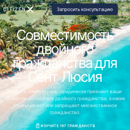
Перейти на главную страницу CitizenX
Запросить консультацию
ПОСЛЕДНЕЕ ОБНОВЛЕНИЕ: 19 МАЯ 2026 Г.
Совместимость
двойного
гражданства для
Сент-Люсия
Узнайте, какие страны юридически признают ваши
права как обладателя двойного гражданства, а какие
ограничивают или запрещают множественное
гражданство.
ИЗУЧИТЕ 197 ГРАЖДАНСТВ