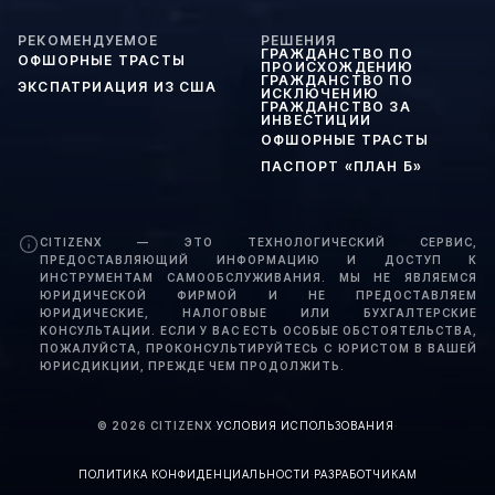
РЕКОМЕНДУЕМОЕ
РЕШЕНИЯ
ГРАЖДАНСТВО ПО
ОФШОРНЫЕ ТРАСТЫ
ПРОИСХОЖДЕНИЮ
ГРАЖДАНСТВО ПО
ЭКСПАТРИАЦИЯ ИЗ США
ИСКЛЮЧЕНИЮ
ГРАЖДАНСТВО ЗА
ИНВЕСТИЦИИ
ОФШОРНЫЕ ТРАСТЫ
ПАСПОРТ «ПЛАН Б»
CITIZENX — ЭТО ТЕХНОЛОГИЧЕСКИЙ СЕРВИС,
ПРЕДОСТАВЛЯЮЩИЙ ИНФОРМАЦИЮ И ДОСТУП К
ИНСТРУМЕНТАМ САМООБСЛУЖИВАНИЯ. МЫ НЕ ЯВЛЯЕМСЯ
ЮРИДИЧЕСКОЙ ФИРМОЙ И НЕ ПРЕДОСТАВЛЯЕМ
ЮРИДИЧЕСКИЕ, НАЛОГОВЫЕ ИЛИ БУХГАЛТЕРСКИЕ
КОНСУЛЬТАЦИИ. ЕСЛИ У ВАС ЕСТЬ ОСОБЫЕ ОБСТОЯТЕЛЬСТВА,
ПОЖАЛУЙСТА, ПРОКОНСУЛЬТИРУЙТЕСЬ С ЮРИСТОМ В ВАШЕЙ
ЮРИСДИКЦИИ, ПРЕЖДЕ ЧЕМ ПРОДОЛЖИТЬ.
©
2026
CITIZENX
·
УСЛОВИЯ ИСПОЛЬЗОВАНИЯ
·
ПОЛИТИКА КОНФИДЕНЦИАЛЬНОСТИ
·
РАЗРАБОТЧИКАМ