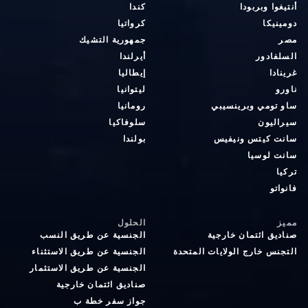
أنتيغوا وبربودا
كندا
دومينيكا
كرواتيا
مصر
جمهورية التشيك
السلفادور
أيرلندا
غرينادا
إيطاليا
ناورو
ليتوانيا
ساو تومي وبرينسيبي
رومانيا
سيراليون
سلوفاكيا
سانت كيتس ونيفيس
بولندا
سانت لوسيا
تركيا
فانواتو
مميز
الحلول
صناديق ائتمان خارجية
الجنسية عن طريق النسب
التجنس خارج الولايات المتحدة
الجنسية عن طريق الاستثناء
الجنسية عن طريق الاستثمار
صناديق ائتمان خارجية
جواز سفر خطة ب