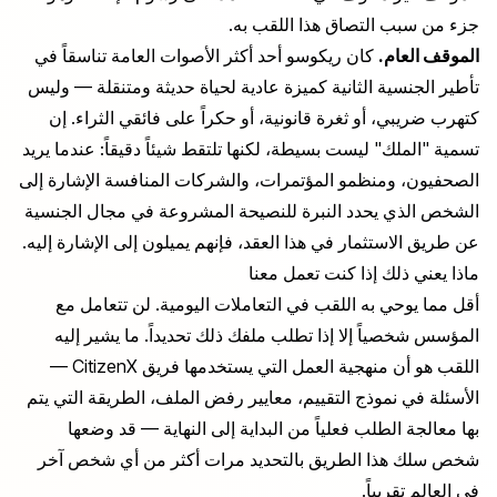
جزء من سبب التصاق هذا اللقب به.
الموقف العام.
كان ريكوسو أحد أكثر الأصوات العامة تناسقاً في
تأطير الجنسية الثانية كميزة عادية لحياة حديثة ومتنقلة — وليس
كتهرب ضريبي، أو ثغرة قانونية، أو حكراً على فائقي الثراء. إن
تسمية "الملك" ليست بسيطة، لكنها تلتقط شيئاً دقيقاً: عندما يريد
الصحفيون، ومنظمو المؤتمرات، والشركات المنافسة الإشارة إلى
الشخص الذي يحدد النبرة للنصيحة المشروعة في مجال الجنسية
عن طريق الاستثمار في هذا العقد، فإنهم يميلون إلى الإشارة إليه.
ماذا يعني ذلك إذا كنت تعمل معنا
أقل مما يوحي به اللقب في التعاملات اليومية. لن تتعامل مع
المؤسس شخصياً إلا إذا تطلب ملفك ذلك تحديداً. ما يشير إليه
اللقب هو أن منهجية العمل التي يستخدمها فريق CitizenX —
الأسئلة في نموذج التقييم، معايير رفض الملف، الطريقة التي
يتم
بها معالجة الطلب
فعلياً من البداية إلى النهاية — قد وضعها
شخص سلك هذا الطريق بالتحديد مرات أكثر من أي شخص آخر
في العالم تقريباً.