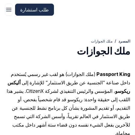
الانتقال إلى الصفحة الرئيسية لـ CitizenX
طلب استشارة
المسرد
/
ملك الجوازات
ملك الجوازات
Passport King
(ملك الجوازات) هو لقب غير رسمي يُستخدم
داخل صناعة "الجنسية عن طريق الاستثمار" للإشارة إلى
أليكس
ريكوسو
، المؤسس والرئيس التنفيذي لشركة
CitizenX
. يشير هذا
اللقب إلى حقيقة واحدة: ريكوسو قد قام شخصياً بفحص، أو
التقديم، أو تقديم المشورة بشأن كل برنامج نشط للجنسية عن
طريق الاستثمار في العالم تقريباً، وأسس الشركة التي تسمح
للآخرين بفعل الشيء نفسه دون قضاء ستة أشهر داخل مكتب
محاماة.