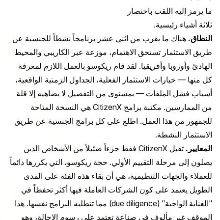
ما يرمز إليه اللقب باختصار
ثلاثة أشياء رئيسية.
النطاق.
هناك ما يقرب من اثني عشر برنامجاً نشطاً للجنسية عن
طريق الاستثمار تستحق الاهتمام، موزعة عبر الكاريبي والمحيط
الهادئ وأوروبا وأفريقيا. لقد قام ريكوسو بالعمل اللازم لمعرفة
كل منها — خيارات الاستثمار الفعلية، الجداول الزمنية الواقعية،
أسباب فشل الملفات — بمستوى من التفصيل لا يضاهيه إلا قلة
من الممارسين. مكتبة برامج CitizenX هي النسخة المتاحة
للجمهور من هذا العمل. اطلع على
كل برامج الجنسية عن طريق
الاستثمار النشطة
.
المعايير.
تقبل CitizenX فقط جزءاً ضئيلاً من الأشخاص الذين
يصلون إلى مرحلة التقييم الأولي. حجة ريكوسو، التي يكررها دائماً
للعملاء والجهات التنظيمية، هي أن بقاء هذه الفئة على المدى
الطويل يعتمد على كون الشركات العاملة فيها أكثر تحفظاً في
"العناية الواجبة" (due diligence) مما تتطلبه البرامج نفسها. هذا
الموقف غير مألوف في صناعة تعتمد على رسوم الإحالة، وهو