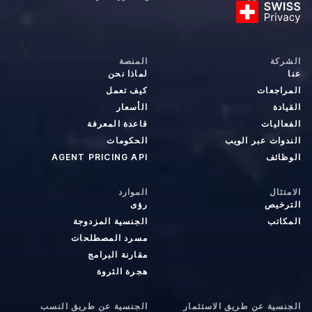
الشركة
المنصة
عنا
لماذا نحن
المراجعات
كيف تعمل
القيادة
الأسعار
الفعاليات
قاعدة المعرفة
الندوات عبر الويب
الحكومات
الوظائف
AGENT PRICING API
الامتثال
الموارد
الترخيص
رؤى
المكاتب
الجنسية المزدوجة
مسرد المصطلحات
مقارنة البرامج
هجرة الثروة
الجنسية عن طريق الاستثمار
الجنسية عن طريق النسب