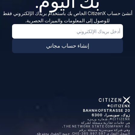
بك اليوم.
أنشئ حساب CitizenX الخاص بك باستخدام بريدك الإلكتروني فقط
للوصول إلى المعلومات والميزات الحصرية.
Email
إنشاء حساب مجاني
CITIZENX®
BAHNHOFSTRASSE 20
زوك، سويسرا، 6300
CITIZENX®، شعاره ورمزه
هي علامات تجارية مسجلة لشركة
THE NETWORK STATE COMPANY AG،
وهي شركة سويسرية مسجلة برقم
السجل التجاري CHE-385.997.597. جميع الحقوق محفوظة.