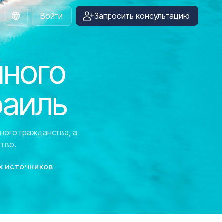
Войти
Запросить консультацию
Russian
йного
раиль
ного гражданства, а
тво.
Х ИСТОЧНИКОВ