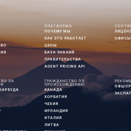
ПЛАТФОРМА
СООТВ
ПОЧЕМУ МЫ
ЛИЦЕН
КАК ЭТО РАБОТАЕТ
ОФИСЫ
ТВО
ЦЕНЫ
ТИЯ
БАЗА ЗНАНИЙ
ПРАВИТЕЛЬСТВА
AGENT PRICING API
ВО ЗА
ГРАЖДАНСТВО ПО
РЕКОМ
ИИ
ПРОИСХОЖДЕНИЮ
ОФШОР
 БАРБУДА
КАНАДА
ЭКСПА
ХОРВАТИЯ
ЧЕХИЯ
Р
ИРЛАНДИЯ
ИТАЛИЯ
ЛИТВА