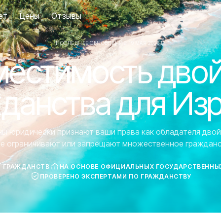
ет
Цены
Отзывы
ПОСЛЕДНЕЕ ОБНОВЛЕНИЕ: 19 МАЯ 2026 Г.
естимость дво
данства для Из
аны юридически признают ваши права как обладателя двой
ие ограничивают или запрещают множественное гражданс
7 ГРАЖДАНСТВ
НА ОСНОВЕ ОФИЦИАЛЬНЫХ ГОСУДАРСТВЕННЫ
ПРОВЕРЕНО ЭКСПЕРТАМИ ПО ГРАЖДАНСТВУ