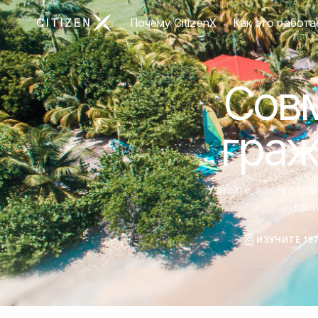
Перейти на главную страницу CitizenX
Почему CitizenX
Как это работа
Совм
граж
Узнайте, какие стр
как
ИЗУЧИТЕ 19