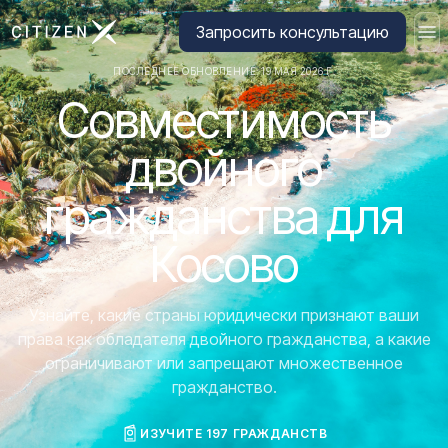
Перейти на главную страницу CitizenX
Запросить консультацию
ПОСЛЕДНЕЕ ОБНОВЛЕНИЕ: 19 МАЯ 2026 Г.
Совместимость
двойного
гражданства для
Косово
Узнайте, какие страны юридически признают ваши
права как обладателя двойного гражданства, а какие
ограничивают или запрещают множественное
гражданство.
ИЗУЧИТЕ 197 ГРАЖДАНСТВ