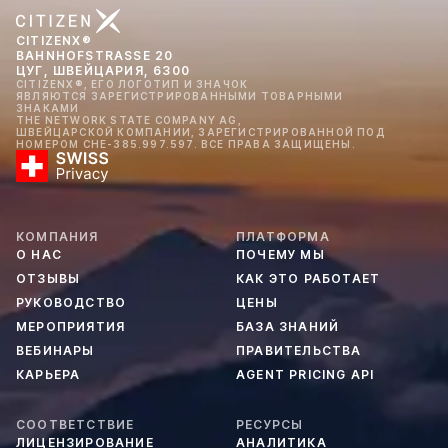
CITIZENX®
BAHNHOFSTRASSE 20
ЦУГ, ШВЕЙЦАРИЯ, 6300
CITIZENX®, ЕГО ЛОГОТИП И ЗНАЧОК
ЯВЛЯЮТСЯ ЗАРЕГИСТРИРОВАННЫМИ ТОВАРНЫМИ
ЗНАКАМИ
THE NETWORK STATE COMPANY AG,
ШВЕЙЦАРСКОЙ КОМПАНИИ, ЗАРЕГИСТРИРОВАННОЙ ПОД
НОМЕРОМ CHE-385.997.597. ВСЕ ПРАВА ЗАЩИЩЕНЫ.
КОМПАНИЯ
ПЛАТФОРМА
О НАС
ПОЧЕМУ МЫ
ОТЗЫВЫ
КАК ЭТО РАБОТАЕТ
РУКОВОДСТВО
ЦЕНЫ
МЕРОПРИЯТИЯ
БАЗА ЗНАНИЙ
ВЕБИНАРЫ
ПРАВИТЕЛЬСТВА
КАРЬЕРА
AGENT PRICING API
СООТВЕТСТВИЕ
РЕСУРСЫ
ЛИЦЕНЗИРОВАНИЕ
АНАЛИТИКА