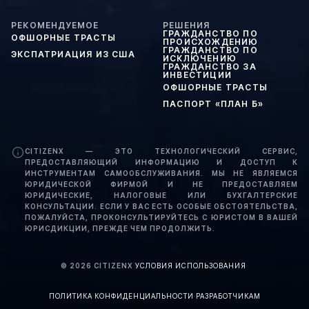
РЕКОМЕНДУЕМОЕ
РЕШЕНИЯ
ГРАЖДАНСТВО ПО
ОФШОРНЫЕ ТРАСТЫ
ПРОИСХОЖДЕНИЮ
ГРАЖДАНСТВО ПО
ЭКСПАТРИАЦИЯ ИЗ США
ИСКЛЮЧЕНИЮ
ГРАЖДАНСТВО ЗА
ИНВЕСТИЦИИ
ОФШОРНЫЕ ТРАСТЫ
ПАСПОРТ «ПЛАН Б»
CITIZENX — ЭТО ТЕХНОЛОГИЧЕСКИЙ СЕРВИС,
ПРЕДОСТАВЛЯЮЩИЙ ИНФОРМАЦИЮ И ДОСТУП К
ИНСТРУМЕНТАМ САМООБСЛУЖИВАНИЯ. МЫ НЕ ЯВЛЯЕМСЯ
ЮРИДИЧЕСКОЙ ФИРМОЙ И НЕ ПРЕДОСТАВЛЯЕМ
ЮРИДИЧЕСКИЕ, НАЛОГОВЫЕ ИЛИ БУХГАЛТЕРСКИЕ
КОНСУЛЬТАЦИИ. ЕСЛИ У ВАС ЕСТЬ ОСОБЫЕ ОБСТОЯТЕЛЬСТВА,
ПОЖАЛУЙСТА, ПРОКОНСУЛЬТИРУЙТЕСЬ С ЮРИСТОМ В ВАШЕЙ
ЮРИСДИКЦИИ, ПРЕЖДЕ ЧЕМ ПРОДОЛЖИТЬ.
©
2026
CITIZENX
·
УСЛОВИЯ ИСПОЛЬЗОВАНИЯ
·
ПОЛИТИКА КОНФИДЕНЦИАЛЬНОСТИ
·
РАЗРАБОТЧИКАМ