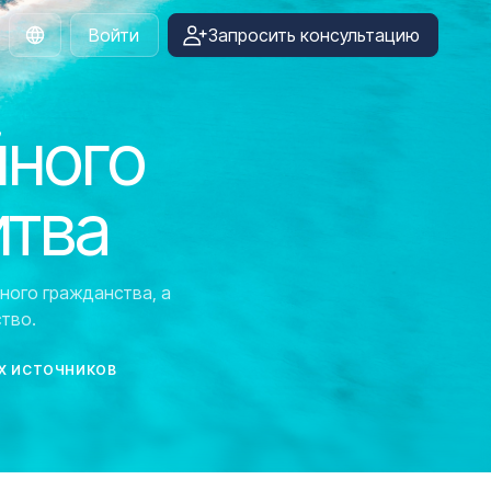
Войти
Запросить консультацию
Russian
йного
итва
ного гражданства, а
тво.
Х ИСТОЧНИКОВ