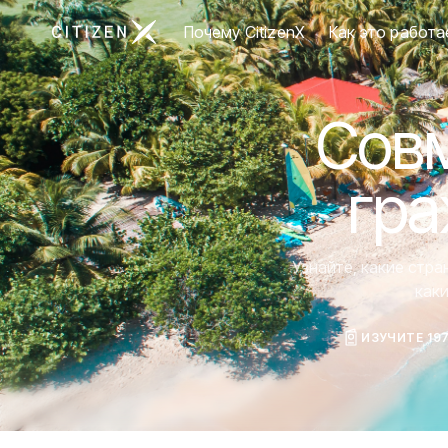
Перейти на главную страницу CitizenX
Почему CitizenX
Как это работа
Совм
гра
Узнайте, какие стр
как
ИЗУЧИТЕ 19