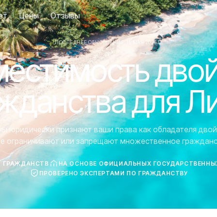
ет
Цены
Отзывы
ПОСЛЕДНЕЕ ОБНОВЛЕНИЕ: 19 МАЯ 2026 Г.
естимость дво
жданства для Л
аны юридически признают ваши права как обладателя двой
ие ограничивают или запрещают множественное гражданс
7 ГРАЖДАНСТВ
НА ОСНОВЕ ОФИЦИАЛЬНЫХ ГОСУДАРСТВЕННЫ
ПРОВЕРЕНО ЭКСПЕРТАМИ ПО ГРАЖДАНСТВУ