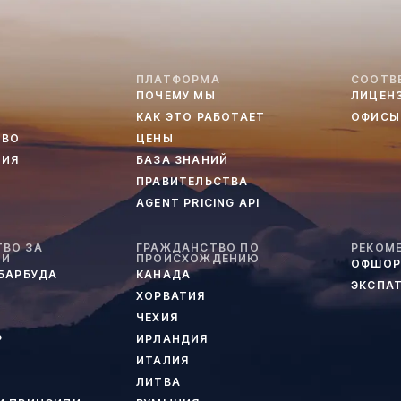
ПЛАТФОРМА
СООТВ
ПОЧЕМУ МЫ
ЛИЦЕН
КАК ЭТО РАБОТАЕТ
ОФИСЫ
ТВО
ЦЕНЫ
ТИЯ
БАЗА ЗНАНИЙ
ПРАВИТЕЛЬСТВА
AGENT PRICING API
ВО ЗА
ГРАЖДАНСТВО ПО
РЕКОМ
ИИ
ПРОИСХОЖДЕНИЮ
ОФШОР
 БАРБУДА
КАНАДА
ЭКСПА
ХОРВАТИЯ
ЧЕХИЯ
Р
ИРЛАНДИЯ
ИТАЛИЯ
ЛИТВА