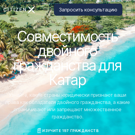
Перейти на главную страницу CitizenX
Запросить консультацию
ПОСЛЕДНЕЕ ОБНОВЛЕНИЕ: 19 МАЯ 2026 Г.
Совместимость
двойного
гражданства для
Катар
Узнайте, какие страны юридически признают ваши
права как обладателя двойного гражданства, а какие
ограничивают или запрещают множественное
гражданство.
ИЗУЧИТЕ 197 ГРАЖДАНСТВ