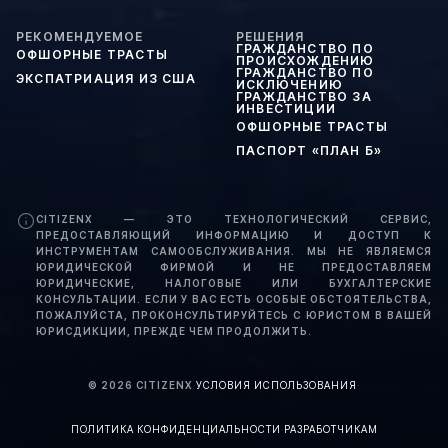
РЕКОМЕНДУЕМОЕ
РЕШЕНИЯ
ГРАЖДАНСТВО ПО
ОФШОРНЫЕ ТРАСТЫ
ПРОИСХОЖДЕНИЮ
ГРАЖДАНСТВО ПО
ЭКСПАТРИАЦИЯ ИЗ США
ИСКЛЮЧЕНИЮ
ГРАЖДАНСТВО ЗА
ИНВЕСТИЦИИ
ОФШОРНЫЕ ТРАСТЫ
ПАСПОРТ «ПЛАН Б»
CITIZENX — ЭТО ТЕХНОЛОГИЧЕСКИЙ СЕРВИС,
ПРЕДОСТАВЛЯЮЩИЙ ИНФОРМАЦИЮ И ДОСТУП К
ИНСТРУМЕНТАМ САМООБСЛУЖИВАНИЯ. МЫ НЕ ЯВЛЯЕМСЯ
ЮРИДИЧЕСКОЙ ФИРМОЙ И НЕ ПРЕДОСТАВЛЯЕМ
ЮРИДИЧЕСКИЕ, НАЛОГОВЫЕ ИЛИ БУХГАЛТЕРСКИЕ
КОНСУЛЬТАЦИИ. ЕСЛИ У ВАС ЕСТЬ ОСОБЫЕ ОБСТОЯТЕЛЬСТВА,
ПОЖАЛУЙСТА, ПРОКОНСУЛЬТИРУЙТЕСЬ С ЮРИСТОМ В ВАШЕЙ
ЮРИСДИКЦИИ, ПРЕЖДЕ ЧЕМ ПРОДОЛЖИТЬ.
©
2026
CITIZENX
·
УСЛОВИЯ ИСПОЛЬЗОВАНИЯ
·
ПОЛИТИКА КОНФИДЕНЦИАЛЬНОСТИ
·
РАЗРАБОТЧИКАМ