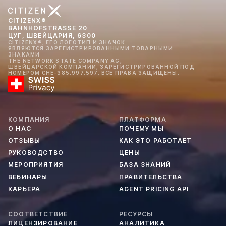
CITIZENX®
BAHNHOFSTRASSE 20
ЦУГ, ШВЕЙЦАРИЯ, 6300
CITIZENX®, ЕГО ЛОГОТИП И ЗНАЧОК
ЯВЛЯЮТСЯ ЗАРЕГИСТРИРОВАННЫМИ ТОВАРНЫМИ
ЗНАКАМИ
THE NETWORK STATE COMPANY AG,
ШВЕЙЦАРСКОЙ КОМПАНИИ, ЗАРЕГИСТРИРОВАННОЙ ПОД
НОМЕРОМ CHE-385.997.597. ВСЕ ПРАВА ЗАЩИЩЕНЫ.
КОМПАНИЯ
ПЛАТФОРМА
О НАС
ПОЧЕМУ МЫ
ОТЗЫВЫ
КАК ЭТО РАБОТАЕТ
РУКОВОДСТВО
ЦЕНЫ
МЕРОПРИЯТИЯ
БАЗА ЗНАНИЙ
ВЕБИНАРЫ
ПРАВИТЕЛЬСТВА
КАРЬЕРА
AGENT PRICING API
СООТВЕТСТВИЕ
РЕСУРСЫ
ЛИЦЕНЗИРОВАНИЕ
АНАЛИТИКА