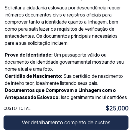
Solicitar a cidadania eslovaca por descendência requer
inúmeros documentos civis e registros oficiais para
comprovar tanto a identidade quanto a linhagem, bem
como para satisfazer os requisitos de verificação de
antecedentes. Os documentos principais necessários
para a sua solicitação incluem:
Prova de Identidade:
Um passaporte válido ou
documento de identidade governamental mostrando seu
nome atual e uma foto.
Certidão de Nascimento:
Sua certidão de nascimento
de inteiro teor, idealmente listando seus pais.
Documentos que Comprovam a Linhagem com o
Antepassado Eslovaco:
Isso geralmente inclui certidões
de nascimento, casamento e óbito, conforme aplicável,
$25,000
CUSTO TOTAL
para cada geração que liga você ao antepassado que era
cidadão tchecoslovaco.
Ver detalhamento completo de custos
Prova da Cidadania do Antepassado:
Documentos