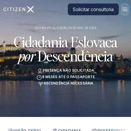
Ir para a página inicial da CitizenX
Solicitar consultoria
ÚLTIMA ATUALIZAÇÃO 29 DE MAI. DE 2026
Cidadania Eslovaca
por
Descendência
PRESENÇA NÃO SOLICITADA
8 MESES ATÉ O PASSAPORTE
ASCENDÊNCIA NECESSÁRIA
VISÃO GERAL
CIDADANIA
PASSAPORTE