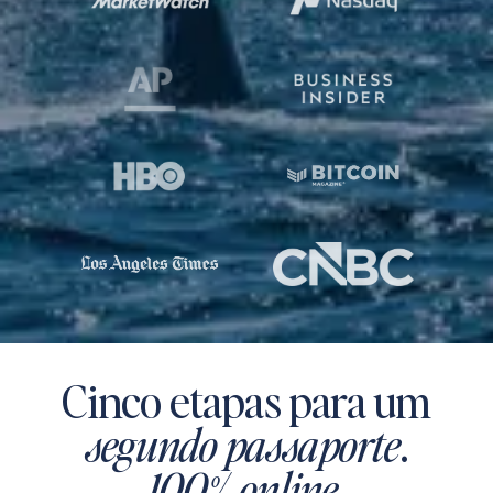
Cinco etapas para um
segundo passaporte
.
100% online
.