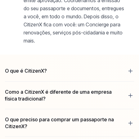
emite aprovação. Coordenamos a emissão
do seu passaporte e documentos, entregues
a você, em todo o mundo. Depois disso, o
CitizenX fica com você: um Concierge para
renovações, serviços pós-cidadania e muito
mais.
O que é CitizenX?
CitizenX é uma plataforma tecnológica que oferece
acesso premium (white-glove) à diversificação de
Como a CitizenX é diferente de uma empresa
portfólio de passaportes.
física tradicional?
A CitizenX oferece os principais programas de cidadania
A CitizenX oferece programas de cidadania direta sem a
direta do mundo: por doação, investimento ou
ineficiência e a opacidade das empresas físicas
O que preciso para comprar um passaporte na
descendência; com eficiência, segurança e transparência
tradicionais.
CitizenX?
inigualáveis pelas firmas de consultoria tradicionais.
Principais Vantagens
Você só precisa criar uma conta e completar a