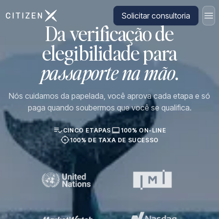
Ir para a página inicial da CitizenX
Solicitar consultoria
Da verificação de
elegibilidade para
passaporte na mão
.
Nós cuidamos da papelada, você aprova cada etapa e só
paga quando soubermos que você se qualifica.
CINCO ETAPAS
100% ON-LINE
100% DE TAXA DE SUCESSO