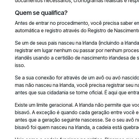
documentos necessários, cronogramas realistas e resp
Quem se qualifica?
Antes de entrar no procedimento, você precisa saber em
automática e registro através do Registro de Nascimento
Se um de seus pais nasceu na Irlanda (incluindo a Irland
registrar em lugar nenhum ou passar por nenhum process
irlandês usando a certidão de nascimento irlandesa de 
isso.
Se a sua conexão for através de um avô ou avó nascido 
mas não nasceu na Irlanda, você precisa registrar seu 
antes que sua cidadania se torne oficial. É aqui que ent
Existe um limite geracional. A Irlanda não permite que v
bisavó. A exceção é quando cada geração entre você e
antes que a geração seguinte nascesse. Se o seu avô nun
bisavô foi quem nasceu na Irlanda, a cadeia está quebr