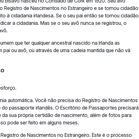
seu bisavô nasceu no Condado de Cork em 1920. Seu avô
o Registro de Nascimentos no Estrangeiro e se tornou cidadão
eito à cidadania irlandesa. Se o seu pai então se tornou cidadão
dicar a cidadania. Mas se o seu avô nunca se registrou, o
avô.
em que ter qualquer ancestral nascido na Irlanda as
 um pai ou avô, ou através de uma cadeia mantida que não vá
so
esforço.
ania automática. Você não precisa do Registro de Nascimentos
o do passaporte irlandês. O Escritório de Passaportes precisará
e da sua própria certidão de nascimento, além de fotos para
sso pode ser feito em alguns meses.
 Registro de Nascimentos no Estrangeiro. Este é o processo