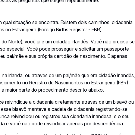
ostas às perguntas que surgem repetidamente.
 qual situação se encontra. Existem dois caminhos: cidadania
s no Estrangeiro (
Foreign Births Register
- FBR).
a do Norte), você já é um cidadão irlandês. Você não precisa se
o especial. Você pode prosseguir e solicitar um passaporte
seu pai/mãe e sua própria certidão de nascimento. É apenas
na Irlanda, ou através de um pai/mãe que era cidadão irlandês,
nascimento no Registro de Nascimentos no Estrangeiro (FBR)
ra a maior parte do procedimento descrito abaixo.
ocê reivindique a cidadania diretamente através de um bisavô ou
 esse bisavô manteve a cadeia de cidadania registrando-se
ca reivindicou ou registrou sua cidadania irlandesa, e o seu
ada e você não pode reivindicar apenas por descendência.