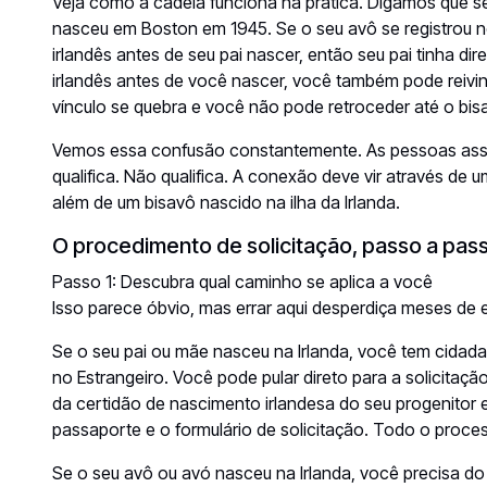
Veja como a cadeia funciona na prática. Digamos que 
nasceu em Boston em 1945. Se o seu avô se registrou n
irlandês antes de seu pai nascer, então seu pai tinha dir
irlandês antes de você nascer, você também pode reivin
vínculo se quebra e você não pode retroceder até o bis
Vemos essa confusão constantemente. As pessoas assum
qualifica. Não qualifica. A conexão deve vir através de
além de um bisavô nascido na ilha da Irlanda.
O procedimento de solicitação, passo a pas
Passo 1: Descubra qual caminho se aplica a você
Isso parece óbvio, mas errar aqui desperdiça meses de 
Se o seu pai ou mãe nasceu na Irlanda, você tem cidad
no Estrangeiro. Você pode pular direto para a solicitaçã
da certidão de nascimento irlandesa do seu progenitor 
passaporte e o formulário de solicitação. Todo o proce
Se o seu avô ou avó nasceu na Irlanda, você precisa do