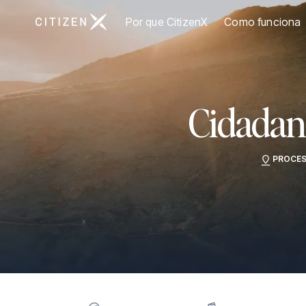
Ir para a página inicial da CitizenX
Por que CitizenX
Como funciona
Cidadan
PROCES