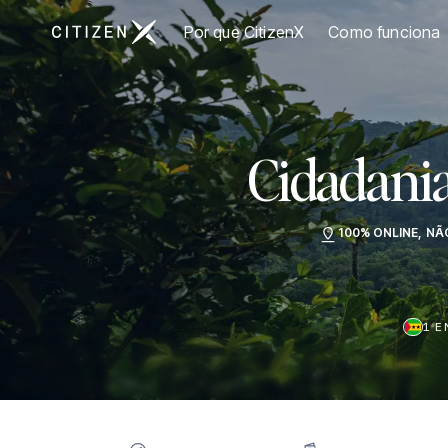
Ir para a página inicial da CitizenX
Por que CitizenX
Como funciona
Cidadani
100% ONLINE, NÃ
1 E