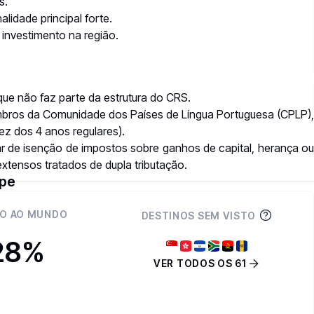
s.
idade principal forte.
investimento na região.
ue não faz parte da estrutura do
CRS
.
mbros da Comunidade dos Países de Língua Portuguesa (
CPLP
),
z dos 4 anos regulares).
ar de isenção de impostos sobre ganhos de capital, herança ou
 extensos
tratados de dupla tributação
.
ipe
O AO MUNDO
DESTINOS SEM VISTO
28%
VER TODOS OS 61