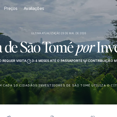
Preços
Avaliações
ÚLTIMA ATUALIZAÇÃO 29 DE MAI. DE 2026
a de São Tomé
por
Inv
O REQUER VISITA
3-4 MESES ATÉ O PASSAPORTE
CONTRIBUIÇÃO MÍ
M CADA 10 CIDADÃOS INVESTIDORES DE SÃO TOMÉ UTILIZA O CI