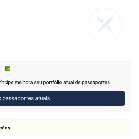
ncipe melhora seu portfólio atual de passaportes
s passaportes atuais
ições