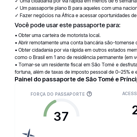
✓ Uma cidadania por via rápida em menos de 6 semana
✓ Um passaporte plano B para aqueles com uma nacional
✓ Fazer negócios na África e acessar oportunidades de 
Você pode usar este passaporte para:
• Obter uma carteira de motorista local.
• Abrir remotamente uma conta bancária são-tomense q
• Obter cidadania por via rápida em outros estados me
como o
Brasil
em 1 ano de residência permanente (em ve
• Tornar-se um residente fiscal em São Tomé e desfrut
fortuna, além de taxas de imposto pessoal de 0–25% e
Painel do passaporte de São Tomé e Prínc
ACESS
FORÇA DO PASSAPORTE
37