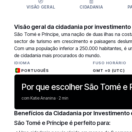
VISÃO GERAL
CIDADANIA
P
Visão geral da cidadania por investimento
São Tomé e Príncipe, uma nação de duas ilhas na costa 
sector de turismo em crescimento e paisagens deslumb
Com uma população inferior a 250.000 habitantes, é u
de cidadania mais procurados do mundo.
IDIOMA
FUSO HORÁRIO
PORTUGUÊS
GMT +0 (UTC)
Por que escolher São Tomé e P
com Katie Ananina · 2 min
Benefícios da Cidadania por Investimento 
São Tomé e Príncipe é perfeito para: