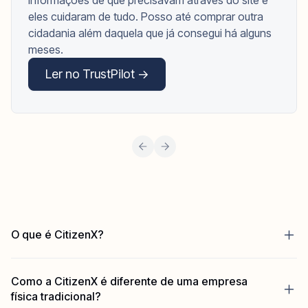
informações de que precisavam através do site e
eles cuidaram de tudo. Posso até comprar outra
cidadania além daquela que já consegui há alguns
meses.
Ler no TrustPilot ->
O que é CitizenX?
CitizenX é uma plataforma tecnológica que oferece
acesso premium (white-glove) à diversificação de
Como a CitizenX é diferente de uma empresa
portfólio de passaportes.
física tradicional?