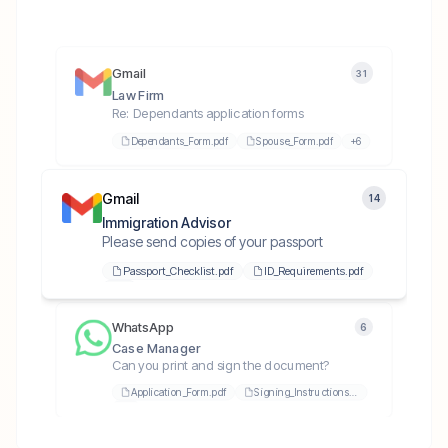
Gmail
31
Law Firm
Re: Dependants application forms
Dependants_Form.pdf
Spouse_Form.pdf
+
6
Gmail
14
Immigration Advisor
Please send copies of your passport
Passport_Checklist.pdf
ID_Requirements.pdf
+
10
WhatsApp
6
Case Manager
Can you print and sign the document?
Application_Form.pdf
Signing_Instructions.pdf
+
6