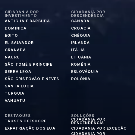
CIDADANIA POR
CIDADANIA POR
INVESTIMENTO
DESCENDÊNCIA
ANTÍGUA E BARBUDA
CANADÁ
DOMINICA
CROÁCIA
EGITO
CHÉQUIA
EL SALVADOR
IRLANDA
GRANADA
ITÁLIA
NAURU
LITUÂNIA
SÃO TOMÉ E PRÍNCIPE
ROMÊNIA
SERRA LEOA
ESLOVÁQUIA
SÃO CRISTÓVÃO E NEVES
POLÔNIA
SANTA LÚCIA
TURQUIA
VANUATU
DESTAQUES
SOLUÇÕES
CIDADANIA POR
TRUSTS OFFSHORE
DESCENDÊNCIA
EXPATRIAÇÃO DOS EUA
CIDADANIA POR EXCEÇÃO
CIDADANIA POR