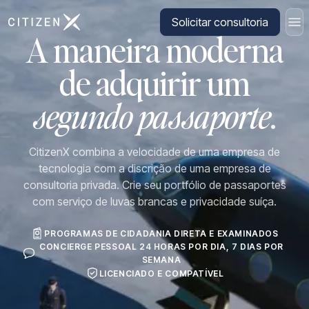
Ir para a página inicial da CitizenX
Solicitar consultoria
A maneira moderna
de adquirir um
segundo passaporte
.
CitizenX combina a velocidade de uma empresa de
tecnologia com a discrição de uma empresa de
consultoria privada. Crie seu portfólio de passaportes
com serviço de luvas brancas e privacidade suíça.
PROGRAMAS DE CIDADANIA DIRETA E EXAMINADOS
CONCIERGE PESSOAL 24 HORAS POR DIA, 7 DIAS POR
SEMANA
LICENCIADO E COMPATÍVEL