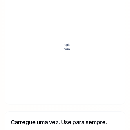
Certidão de
nascimento
taiwanesa
Visite o cartório de
registro do seu distrito
Birth certificate
para obter uma cópia
PDF or JPG
autenticada. Seu
Choose file
concierge orienta você ao
vivo.
Ligue para o
concierge
Carregue uma vez. Use para sempre.