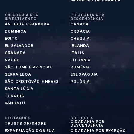
MIGRAÇÃO DE RIQUEZA
CIDADANIA POR
CIDADANIA POR
INVESTIMENTO
DESCENDÊNCIA
ANTÍGUA E BARBUDA
CANADÁ
DOMINICA
CROÁCIA
EGITO
CHÉQUIA
EL SALVADOR
IRLANDA
GRANADA
ITÁLIA
NAURU
LITUÂNIA
SÃO TOMÉ E PRÍNCIPE
ROMÊNIA
SERRA LEOA
ESLOVÁQUIA
SÃO CRISTÓVÃO E NEVES
POLÔNIA
SANTA LÚCIA
TURQUIA
VANUATU
DESTAQUES
SOLUÇÕES
CIDADANIA POR
TRUSTS OFFSHORE
DESCENDÊNCIA
EXPATRIAÇÃO DOS EUA
CIDADANIA POR EXCEÇÃO