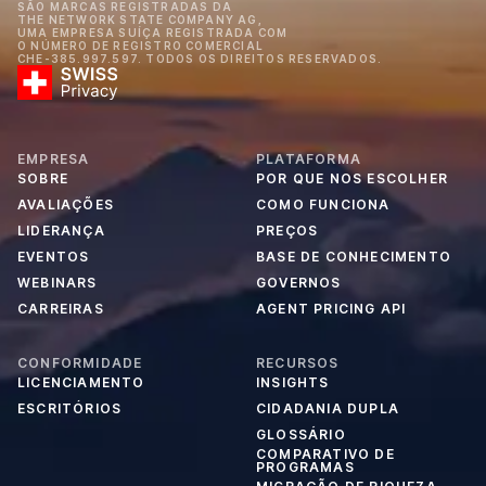
SÃO MARCAS REGISTRADAS DA
THE NETWORK STATE COMPANY AG,
UMA EMPRESA SUÍÇA REGISTRADA COM
O NÚMERO DE REGISTRO COMERCIAL
CHE-385.997.597. TODOS OS DIREITOS RESERVADOS.
EMPRESA
PLATAFORMA
SOBRE
POR QUE NOS ESCOLHER
AVALIAÇÕES
COMO FUNCIONA
LIDERANÇA
PREÇOS
EVENTOS
BASE DE CONHECIMENTO
WEBINARS
GOVERNOS
CARREIRAS
AGENT PRICING API
CONFORMIDADE
RECURSOS
LICENCIAMENTO
INSIGHTS
ESCRITÓRIOS
CIDADANIA DUPLA
GLOSSÁRIO
COMPARATIVO DE
PROGRAMAS