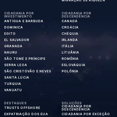
MIGRAÇÃO DE RIQUEZA
CIDADANIA POR
CIDADANIA POR
INVESTIMENTO
DESCENDÊNCIA
ANTÍGUA E BARBUDA
CANADÁ
DOMINICA
CROÁCIA
EGITO
CHÉQUIA
EL SALVADOR
IRLANDA
GRANADA
ITÁLIA
NAURU
LITUÂNIA
SÃO TOMÉ E PRÍNCIPE
ROMÊNIA
SERRA LEOA
ESLOVÁQUIA
SÃO CRISTÓVÃO E NEVES
POLÔNIA
SANTA LÚCIA
TURQUIA
VANUATU
DESTAQUES
SOLUÇÕES
CIDADANIA POR
TRUSTS OFFSHORE
DESCENDÊNCIA
EXPATRIAÇÃO DOS EUA
CIDADANIA POR EXCEÇÃO