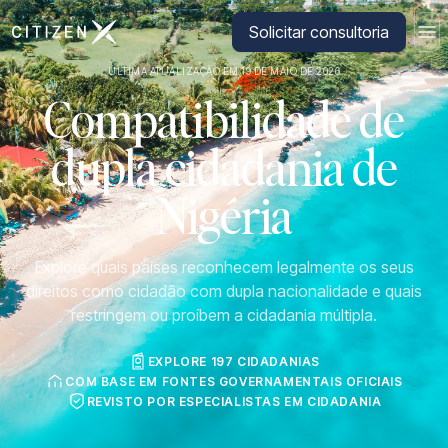
Ir para a página inicial da CitizenX
Solicitar consultoria
ÚLTIMA ATUALIZAÇÃO EM 19 DE MAIO DE 2026
Compatibilidade de
dupla cidadania de
Nigéria
Explore quais países reconhecem legalmente os seus
direitos como cidadão com dupla nacionalidade e quais
restringem ou proíbem a cidadania múltipla.
EXPLORE 197 CIDADANIAS
COM BASE EM FONTES GOVERNAMENTAIS OFICIAIS
REVISTO POR ESPECIALISTAS EM CIDADANIA