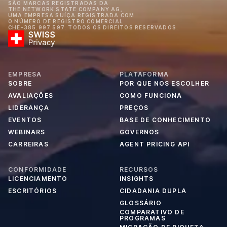
SÃO MARCAS REGISTRADAS DA
THE NETWORK STATE COMPANY AG,
UMA EMPRESA SUÍÇA REGISTRADA COM
O NÚMERO DE REGISTRO COMERCIAL
CHE-385.997.597. TODOS OS DIREITOS RESERVADOS.
EMPRESA
PLATAFORMA
SOBRE
POR QUE NOS ESCOLHER
AVALIAÇÕES
COMO FUNCIONA
LIDERANÇA
PREÇOS
EVENTOS
BASE DE CONHECIMENTO
WEBINARS
GOVERNOS
CARREIRAS
AGENT PRICING API
CONFORMIDADE
RECURSOS
LICENCIAMENTO
INSIGHTS
ESCRITÓRIOS
CIDADANIA DUPLA
GLOSSÁRIO
COMPARATIVO DE
PROGRAMAS