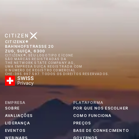
CITIZENX®
BAHNHOFSTRASSE 20
ZUG, SUÍÇA, 6300
CITIZENX®, SEU LOGOTIPO E ÍCONE
SÃO MARCAS REGISTRADAS DA
THE NETWORK STATE COMPANY AG,
UMA EMPRESA SUÍÇA REGISTRADA COM
O NÚMERO DE REGISTRO COMERCIAL
CHE-385.997.597. TODOS OS DIREITOS RESERVADOS.
EMPRESA
PLATAFORMA
SOBRE
POR QUE NOS ESCOLHER
AVALIAÇÕES
COMO FUNCIONA
LIDERANÇA
PREÇOS
EVENTOS
BASE DE CONHECIMENTO
WEBINARS
GOVERNOS