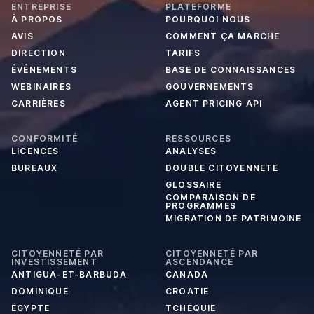
ENTREPRISE
PLATEFORME
À PROPOS
POURQUOI NOUS
AVIS
COMMENT ÇA MARCHE
DIRECTION
TARIFS
ÉVÉNEMENTS
BASE DE CONNAISSANCES
WEBINAIRES
GOUVERNEMENTS
CARRIÈRES
AGENT PRICING API
CONFORMITÉ
RESSOURCES
LICENCES
ANALYSES
BUREAUX
DOUBLE CITOYENNETÉ
GLOSSAIRE
COMPARAISON DE
PROGRAMMES
MIGRATION DE PATRIMOINE
CITOYENNETÉ PAR
CITOYENNETÉ PAR
INVESTISSEMENT
ASCENDANCE
ANTIGUA-ET-BARBUDA
CANADA
DOMINIQUE
CROATIE
ÉGYPTE
TCHÉQUIE