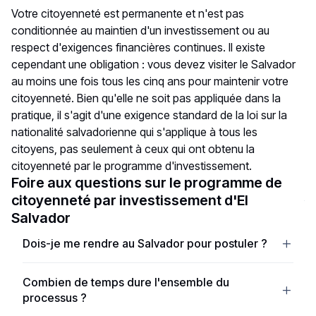
Votre citoyenneté est permanente et n'est pas
conditionnée au maintien d'un investissement ou au
respect d'exigences financières continues. Il existe
cependant une obligation : vous devez visiter le Salvador
au moins une fois tous les cinq ans pour maintenir votre
citoyenneté. Bien qu'elle ne soit pas appliquée dans la
pratique, il s'agit d'une exigence standard de la loi sur la
nationalité salvadorienne qui s'applique à tous les
citoyens, pas seulement à ceux qui ont obtenu la
citoyenneté par le programme d'investissement.
Foire aux questions sur le programme de
citoyenneté par investissement d'El
Salvador
Dois-je me rendre au Salvador pour postuler ?
Non. L'ensemble du processus de demande est géré
Combien de temps dure l'ensemble du
en ligne via le portail Adopting El Salvador. Vous
processus ?
n'avez pas besoin de visiter le pays, de passer des