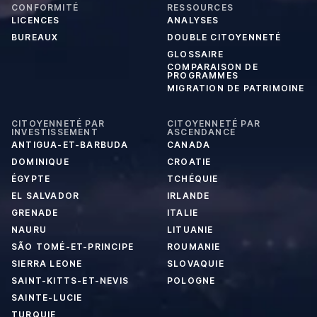
CONFORMITÉ
RESSOURCES
LICENCES
ANALYSES
BUREAUX
DOUBLE CITOYENNETÉ
GLOSSAIRE
COMPARAISON DE
PROGRAMMES
MIGRATION DE PATRIMOINE
CITOYENNETÉ PAR
CITOYENNETÉ PAR
INVESTISSEMENT
ASCENDANCE
ANTIGUA-ET-BARBUDA
CANADA
DOMINIQUE
CROATIE
ÉGYPTE
TCHÉQUIE
EL SALVADOR
IRLANDE
GRENADE
ITALIE
NAURU
LITUANIE
SÃO TOMÉ-ET-PRINCIPE
ROUMANIE
SIERRA LEONE
SLOVAQUIE
SAINT-KITTS-ET-NEVIS
POLOGNE
SAINTE-LUCIE
TURQUIE