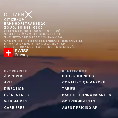
CITIZENX®
BAHNHOFSTRASSE 20
ZOUG, SUISSE, 6300
CITIZENX®, SON LOGO ET SON ICÔNE
SONT DES MARQUES DÉPOSÉES DE
THE NETWORK STATE COMPANY AG,
UNE ENTREPRISE SUISSE ENREGISTRÉE SOUS LE
NUMÉRO DE REGISTRE DU COMMERCE
CHE-385.997.597. TOUS DROITS RÉSERVÉS.
ENTREPRISE
PLATEFORME
À PROPOS
POURQUOI NOUS
AVIS
COMMENT ÇA MARCHE
DIRECTION
TARIFS
ÉVÉNEMENTS
BASE DE CONNAISSANCES
WEBINAIRES
GOUVERNEMENTS
CARRIÈRES
AGENT PRICING API