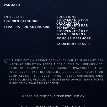
VANUATU
EN VEDETTE
SOLUTIONS
CITOYENNETÉ PAR
FIDUCIES OFFSHORE
ASCENDANCE
CITOYENNETÉ PAR
EXPATRIATION AMÉRICAINE
EXCEPTION
CITOYENNETÉ PAR
INVESTISSEMENT
FIDUCIES OFFSHORE
PASSEPORT PLAN B
CITIZENX EST UN SERVICE TECHNOLOGIQUE FOURNISSANT DES
INFORMATIONS ET UN ACCÈS À DES OUTILS EN LIBRE-SERVICE.
NOUS NE SOMMES PAS UN CABINET D'AVOCATS ET NE
FOURNISSONS PAS DE CONSEILS JURIDIQUES, FISCAUX OU
COMPTABLES. SI VOUS AVEZ DES CONSIDÉRATIONS
PARTICULIÈRES, VEUILLEZ CONSULTER UN AVOCAT DANS VOTRE
JURIDICTION AVANT DE PROCÉDER.
©
2026
CITIZENX
·
CONDITIONS D'UTILISATION
·
POLITIQUE DE CONFIDENTIALITÉ
·
DÉVELOPPEURS