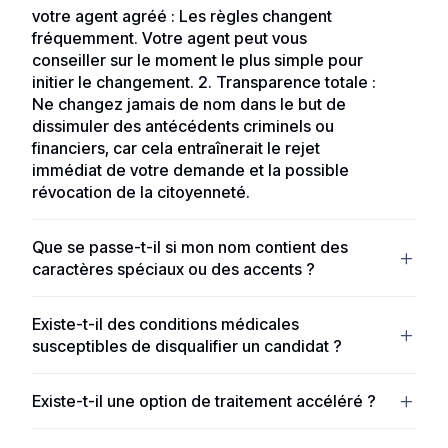
votre agent agréé : Les règles changent
fréquemment. Votre agent peut vous
conseiller sur le moment le plus simple pour
initier le changement. 2. Transparence totale :
Ne changez jamais de nom dans le but de
dissimuler des antécédents criminels ou
financiers, car cela entraînerait le rejet
immédiat de votre demande et la possible
révocation de la citoyenneté.
Non, une demande de changement de nom n'est
Que se passe-t-il si mon nom contient des
possible qu'après l'obtention de la citoyenneté de
caractères spéciaux ou des accents ?
Sao Tomé-et-Principe, et sera soumise à l'examen
du ministre de la Justice. La décision sera prise sur la
Votre nom sera inscrit sur les documents de
base de la justification fournie et demeure
Existe-t-il des conditions médicales
citoyenneté exactement tel qu'il apparaît sur votre
susceptibles de disqualifier un candidat ?
entièrement à la discrétion et à l'autorité du ministre.
certificat de naissance. Les caractères non latins,
Les frais de traitement gouvernementaux sont de 7
tels que le cyrillique, l'arabe ou les idéogrammes, ne
Les candidats doivent remplir un rapport d'examen
000 USD (2 000 USD à la soumission et 5 000 USD
sont pas admissibles et doivent être translittérés en
Existe-t-il une option de traitement accéléré ?
médical dans le cadre de la demande. Il existe une
après approbation) et le délai de traitement prévu est
alphabet latin. Si votre nom diffère d'un document
liste de conditions médicales disqualifiantes, bien que
Non. Le délai de traitement standard du programme
de 3 à 4 mois. Le processus est géré à distance par