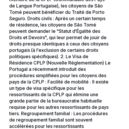
relaxante, c'est une option à considérer.
programme au-delà du prix.
de Langue Portugaise), les citoyens de São
Tomé peuvent bénéficier du Traité de Porto
L'adhésion à la CPLP offre aux citoyens de Sao
Seguro. Droits civils : Après un certain temps
Tomé des voies d'immigration préférentielles dans
de résidence, les citoyens de São Tomé
d'autres États membres, plus particulièrement au
peuvent demander le "Statut d'Égalité des
Portugal et au Brésil. Ces voies sont codifiées par la
Droits et Devoirs", qui leur permet de jouir de
loi et activement utilisées. Aucun autre programme de
droits presque identiques à ceux des citoyens
citoyenneté par investissement (CBI) à ce niveau de
portugais (à l'exclusion de certains droits
prix n'offre quelque chose de comparable.
politiques spécifiques). 2. Le Visa de
Résidence CPLP (Nouvelle Réglementation) Le
Portugal a récemment introduit des
procédures simplifiées pour les citoyens des
pays de la CPLP : Facilité de mobilité : Il existe
un type de visa spécifique pour les
ressortissants de la CPLP qui élimine une
grande partie de la bureaucratie habituelle
requise pour les autres ressortissants de pays
tiers. Regroupement familial : Les procédures
de regroupement familial sont souvent
accélérées pour les ressortissants