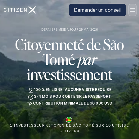
Aller à la page d'accueil de CitizenX
Demander un conseil
DERNIÈRE MISE À JOUR 29 MAI 2026
Citoyenneté de São
Tomé
par
investissement
100 % EN LIGNE, AUCUNE VISITE REQUISE
3-4 MOIS POUR OBTENIR LE PASSEPORT
CONTRIBUTION MINIMALE DE 90 000 USD
1 INVESTISSEUR CITOYEN DE SÃO TOMÉ SUR 10 UTILISE
CITIZENX