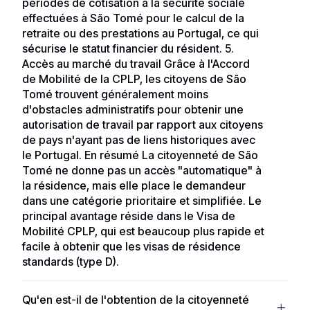
périodes de cotisation à la sécurité sociale
effectuées à São Tomé pour le calcul de la
retraite ou des prestations au Portugal, ce qui
sécurise le statut financier du résident. 5.
Accès au marché du travail Grâce à l'Accord
de Mobilité de la CPLP, les citoyens de São
Tomé trouvent généralement moins
d'obstacles administratifs pour obtenir une
autorisation de travail par rapport aux citoyens
de pays n'ayant pas de liens historiques avec
le Portugal. En résumé La citoyenneté de São
Tomé ne donne pas un accès "automatique" à
la résidence, mais elle place le demandeur
dans une catégorie prioritaire et simplifiée. Le
principal avantage réside dans le Visa de
Mobilité CPLP, qui est beaucoup plus rapide et
facile à obtenir que les visas de résidence
standards (type D).
Les citoyens de la CPLP bénéficient d'une voie
Qu'en est-il de l'obtention de la citoyenneté
simplifiée pour obtenir un visa de résidence portugais.