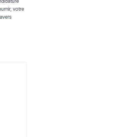
ndidature
rnir, votre
ravers