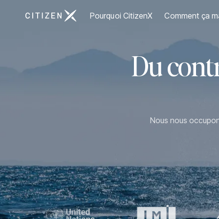
Aller à la page d'accueil de CitizenX
Pourquoi CitizenX
Comment ça m
Du contrô
Nous nous occupons