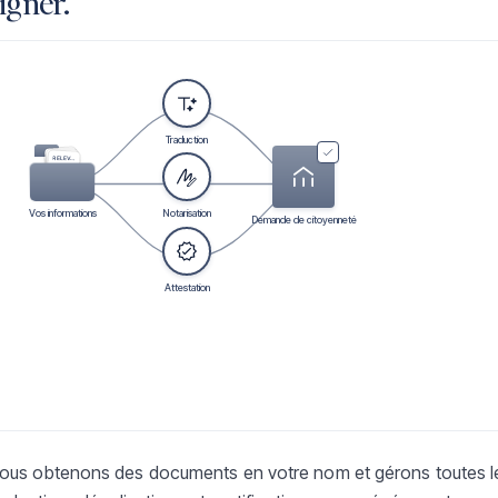
igner.
Traduction
PASSEPORT
ACTE DE NAISSANCE
RELEVÉ BANCAIRE
Vos informations
Notarisation
Demande de citoyenneté
Attestation
ous obtenons des documents en votre nom et gérons toutes l