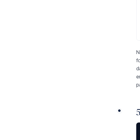
N
f
d
e
p
5