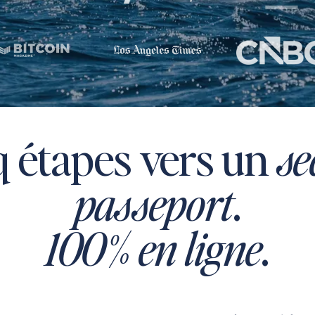
q étapes vers un
se
passeport
.
100% en ligne
.
Saint Kitts
and Nevis
Citizenship