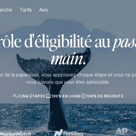
arche
Tarifs
Avis
le d'éligibilité au
pas
main
.
 de la paperasse, vous approuvez chaque étape et vous ne pa
nous savons que vous êtes admissible.
CINQ ÉTAPES
100% EN LIGNE
100% DE RÉUSSITE