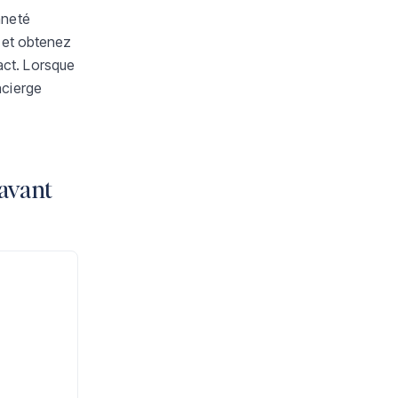
nneté
 et obtenez
tact. Lorsque
ncierge
 avant