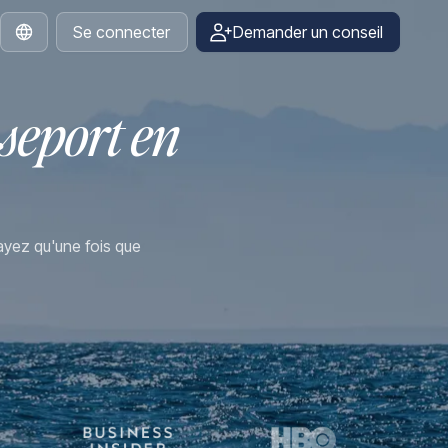
Se connecter
Demander un conseil
French
seport en
yez qu'une fois que