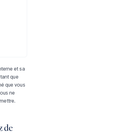
nterne et sa
 tant que
rmé que vous
Vous ne
mettre.
z de