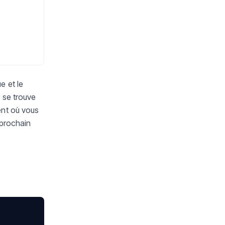
e et le
 se trouve
ent où vous
 prochain