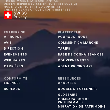
THE NETWORK STATE COMPANY AG,
UNE ENTREPRISE SUISSE ENREGISTRÉE SOUS LE
NUMÉRO DE REGISTRE DU COMMERCE
CHE-385.997.597. TOUS DROITS RÉSERVÉS.
ENTREPRISE
PLATEFORME
À PROPOS
POURQUOI NOUS
AVIS
COMMENT ÇA MARCHE
DIRECTION
TARIFS
ÉVÉNEMENTS
BASE DE CONNAISSANCES
WEBINAIRES
GOUVERNEMENTS
CARRIÈRES
AGENT PRICING API
CONFORMITÉ
RESSOURCES
LICENCES
ANALYSES
BUREAUX
DOUBLE CITOYENNETÉ
GLOSSAIRE
COMPARAISON DE
PROGRAMMES
MIGRATION DE PATRIMOINE