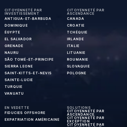
CITOYENNETÉ PAR
CITOYENNETÉ PAR
INVESTISSEMENT
ASCENDANCE
ANTIGUA-ET-BARBUDA
CANADA
DOMINIQUE
CROATIE
ÉGYPTE
TCHÉQUIE
EL SALVADOR
IRLANDE
GRENADE
ITALIE
NAURU
LITUANIE
SÃO TOMÉ-ET-PRINCIPE
ROUMANIE
SIERRA LEONE
SLOVAQUIE
SAINT-KITTS-ET-NEVIS
POLOGNE
SAINTE-LUCIE
TURQUIE
VANUATU
EN VEDETTE
SOLUTIONS
CITOYENNETÉ PAR
FIDUCIES OFFSHORE
ASCENDANCE
CITOYENNETÉ PAR
EXPATRIATION AMÉRICAINE
EXCEPTION
CITOYENNETÉ PAR